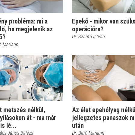
ny probléma: mi a
Epekő - mikor van szük
dő, ha megjelenik az
operációra?
ő?
Dr. Szántó István
ró Mariann
t metszés nélkül,
Az élet epehólyag nélkü
yílásokon át - ma már
jellegzetes panaszok m
is lé...
után
vács János Balázs
Dr. Beró Mariann