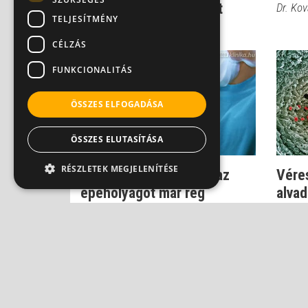
epeműtét a köldökön át
Dr. Ko
TELJESÍTMÉNY
Dr. Kovács János Balázs
CÉLZÁS
FUNKCIONALITÁS
ÖSSZES ELFOGADÁSA
ÖSSZES ELUTASÍTÁSA
RÉSZLETEK MEGJELENÍTÉSE
Miért az epegörcs, ha az
Vére
epehólyagot már rég
alvad
kivették?
műté
Dr. Bodnár Eszter
Dr. Ko