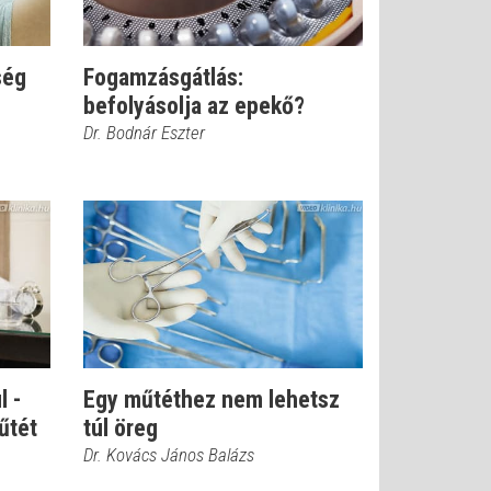
ség
Fogamzásgátlás:
befolyásolja az epekő?
Dr. Bodnár Eszter
l -
Egy műtéthez nem lehetsz
űtét
túl öreg
Dr. Kovács János Balázs