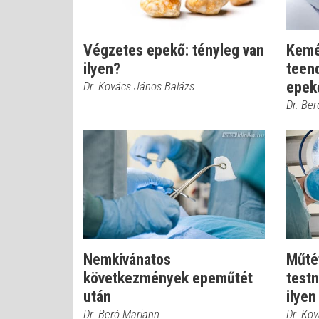
Végzetes epekő: tényleg van
Kemé
ilyen?
teen
epek
Dr. Kovács János Balázs
Dr. Be
Nemkívánatos
Műté
következmények epeműtét
testn
után
ilyen 
Dr. Beró Mariann
Dr. Ko