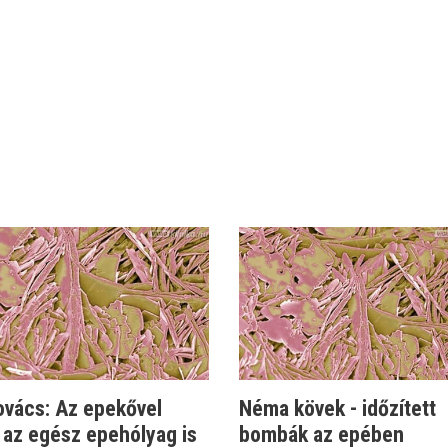
ovács: Az epekővel
Néma kövek - időzített
 az egész epehólyag is
bombák az epében