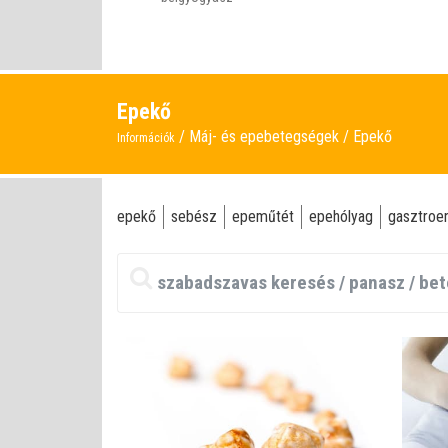
Epekő
Máj- és epebetegségek
Epekő
Információk
epekő
sebész
epeműtét
epehólyag
gasztroe