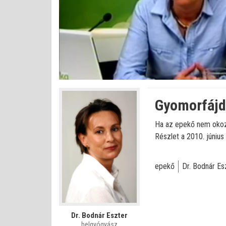
Bet
Állapot
:
Némítás
0%
0%
kikapcsolva
Gyomorfájd
Ha az epekő nem okoz p
Részlet a 2010. június 
epekő
Dr. Bodnár Es
Dr. Bodnár Eszter
belgyógyász