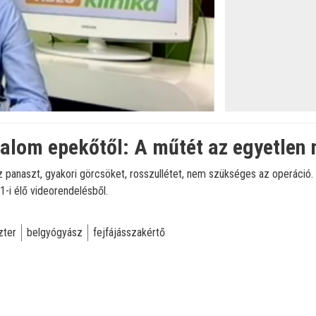
öltve
:
alom epekőtől: A műtét az egyetlen
anaszt, gyakori görcsöket, rosszullétet, nem szükséges az operáció. Add
1-i élő videorendelésből.
zter
belgyógyász
fejfájásszakértő