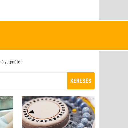
hólyagműtét
KERESÉS