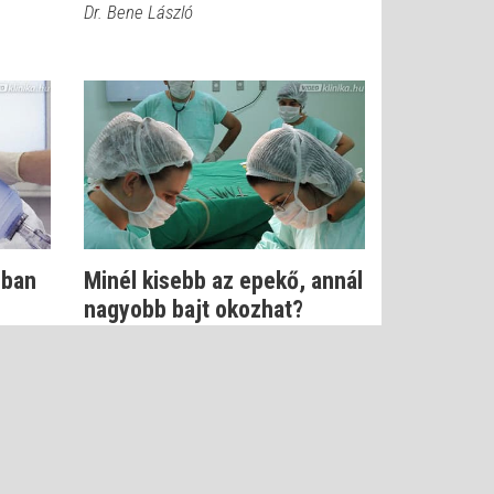
Dr. Bene László
sban
Minél kisebb az epekő, annál
nagyobb bajt okozhat?
Dr. Kovács János Balázs