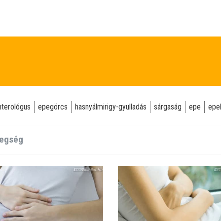
nterológus
epegörcs
hasnyálmirigy-gyulladás
sárgaság
epe
epe