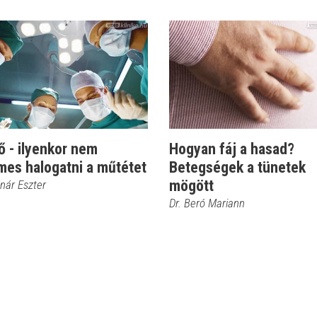
 - ilyenkor nem
Hogyan fáj a hasad?
mes halogatni a műtétet
Betegségek a tünetek
mögött
nár Eszter
Dr. Beró Mariann