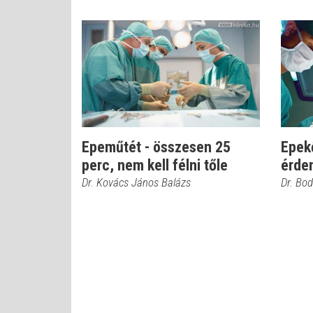
Epeműtét - összesen 25
Epekő
perc, nem kell félni tőle
érde
Dr. Kovács János Balázs
Dr. Bod