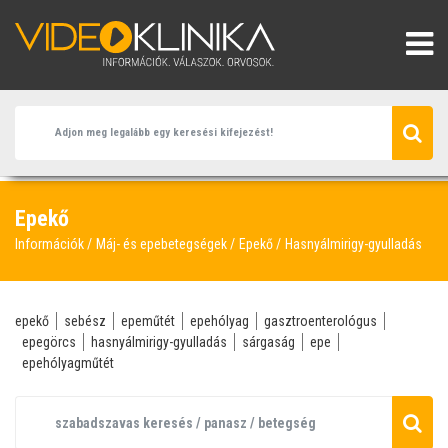
Epekő
Információk
Máj- és epebetegségek
Epekő
Hasnyálmirigy-gyulladás
epekő
sebész
epeműtét
epehólyag
gasztroenterológus
epegörcs
hasnyálmirigy-gyulladás
sárgaság
epe
epehólyagműtét