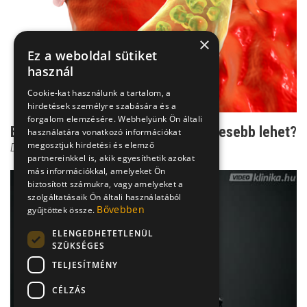
×
Ez a weboldal sütiket
használ
Cookie-kat használunk a tartalom, a
hirdetések személyre szabására és a
forgalom elemzésére. Webhelyünk Ön általi
Epekő: minél kisebb, annál veszélyesebb lehet?
használatára vonatkozó információkat
megosztjuk hirdetési és elemző
Dr. Bene László
partnereinkkel is, akik egyesíthetik azokat
más információkkal, amelyeket Ön
biztosított számukra, vagy amelyeket a
szolgáltatásaik Ön általi használatából
Bővebben
gyűjtöttek össze.
ELENGEDHETETLENÜL
SZÜKSÉGES
TELJESÍTMÉNY
CÉLZÁS