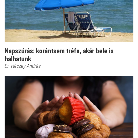
Napszúrás: korántsem tréfa, akár bele is
halhatunk
Dr. Héczey András