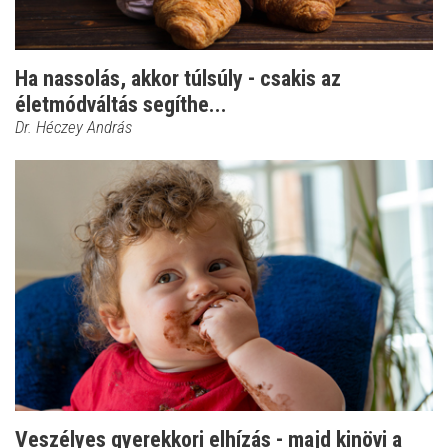
Ha nassolás, akkor túlsúly - csakis az
életmódváltás segíthe...
Dr. Héczey András
Veszélyes gyerekkori elhízás - majd kinövi a