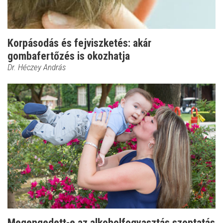
Korpásodás és fejviszketés: akár
gombafertőzés is okozhatja
Dr. Héczey András
Megengedett-e az alkoholfogyasztás szoptatás