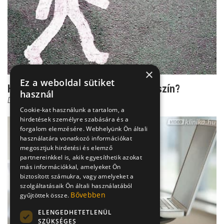
×
Ez a weboldal sütiket
Háziorvosi rendelés - Számít a bőrszín?
használ
Dr. Héczey András
Cookie-kat használunk a tartalom, a
hirdetések személyre szabására és a
forgalom elemzésére. Webhelyünk Ön általi
használatára vonatkozó információkat
megosztjuk hirdetési és elemző
partnereinkkel is, akik egyesíthetik azokat
más információkkal, amelyeket Ön
biztosított számukra, vagy amelyeket a
szolgáltatásaik Ön általi használatából
Bővebben
gyűjtöttek össze.
ELENGEDHETETLENÜL
SZÜKSÉGES