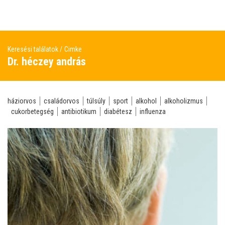
Keresési találatok
Cimke
Dr. héczey andrás
háziorvos
családorvos
túlsúly
sport
alkohol
alkoholizmus
cukorbetegség
antibiotikum
diabétesz
influenza