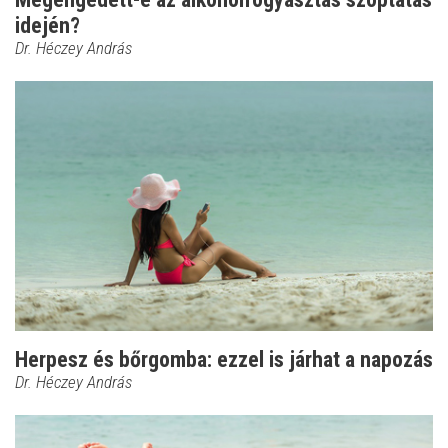
idején?
Dr. Héczey András
Herpesz és bőrgomba: ezzel is járhat a napozás
Dr. Héczey András