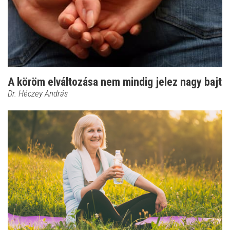
A köröm elváltozása nem mindig jelez nagy bajt
Dr. Héczey András