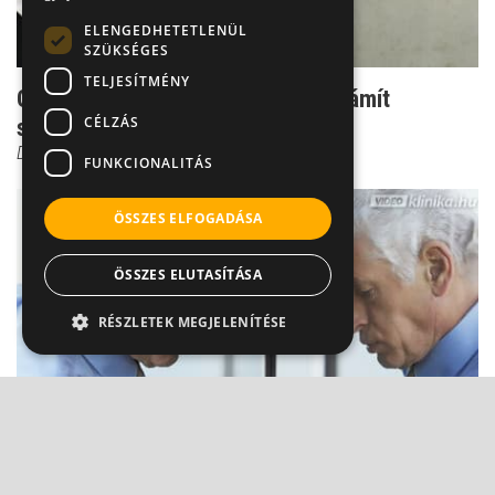
ELENGEDHETETLENÜL
SZÜKSÉGES
TELJESÍTMÉNY
Görcsös hasfájdalom - innentől számít
CÉLZÁS
súlyosnak
Dr. Beró Mariann
FUNKCIONALITÁS
ÖSSZES ELFOGADÁSA
ÖSSZES ELUTASÍTÁSA
RÉSZLETEK MEGJELENÍTÉSE