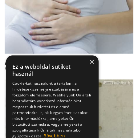
×
Amikor fájdalmas a menzesz
Ez a weboldal sütiket
Dr. Beró Mariann
használ
Cookie-kat használunk a tartalom, a
hirdetések személyre szabására és a
forgalom elemzésére. Webhelyünk Ön általi
használatára vonatkozó információkat
megosztjuk hirdetési és elemző
partnereinkkel is, akik egyesíthetik azokat
más információkkal, amelyeket Ön
biztosított számukra, vagy amelyeket a
szolgáltatásaik Ön általi használatából
Bővebben
gyűjtöttek össze.