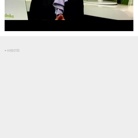
Betöltve
:
Állapot
:
Némítás
0%
0%
kikapcsolva
HIRDETÉS