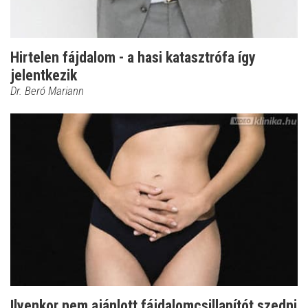
Hirtelen fájdalom - a hasi katasztrófa így
jelentkezik
Dr. Beró Mariann
Ilyenkor nem ajánlott fájdalomcsillapítót szedni