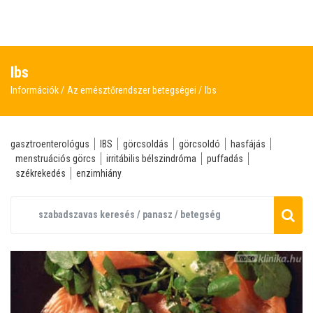
Ibs
Információk
Az emésztőrendszer betegségei
Ibs
gasztroenterológus
IBS
görcsoldás
görcsoldó
hasfájás
menstruációs görcs
irritábilis bélszindróma
puffadás
székrekedés
enzimhiány