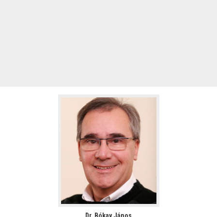
Dr. Bókay János