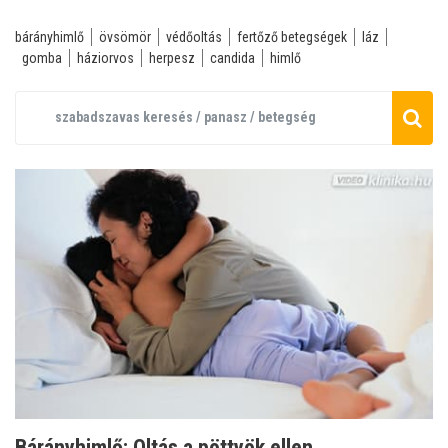
bárányhimlő
övsömör
védőoltás
fertőző betegségek
láz
gomba
háziorvos
herpesz
candida
himlő
Bárányhimlő: Oltás a pöttyök ellen