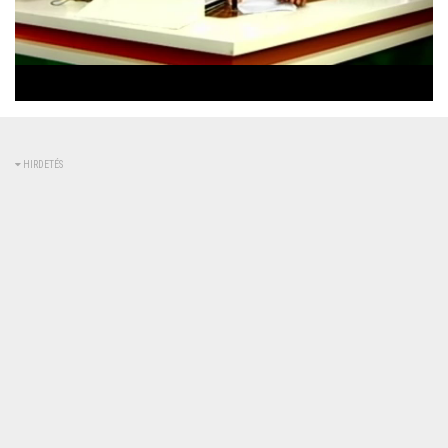
Betöltve
:
Állapot
:
Némítás
0%
0%
kikapcsolva
HIRDETÉS