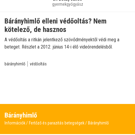
gyermekgyógyász
Bárányhimlő elleni védőoltás? Nem
kötelező, de hasznos
A védőoltás a ritkán jelentkező szövődményektől védi meg a
beteget. Részlet a 2012. június 14-i élő videórendelésből.
bárányhimlő
védőoltás
Bárányhimlő
Információk
Fertőző és parazitás betegségek
Bárányhimlő