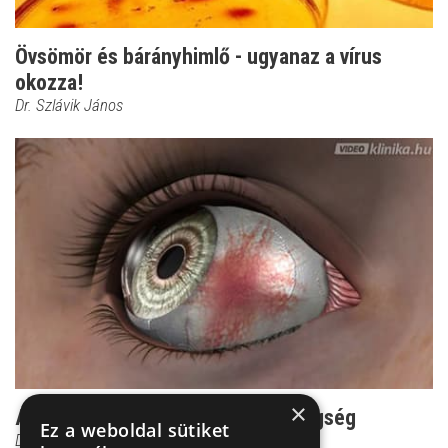
Övsömör és bárányhimlő - ugyanaz a vírus
okozza!
Dr. Szlávik János
×
Az egyik legmakacsabb szembetegség
Ez a weboldal sütiket
Dr. Őri Zsolt