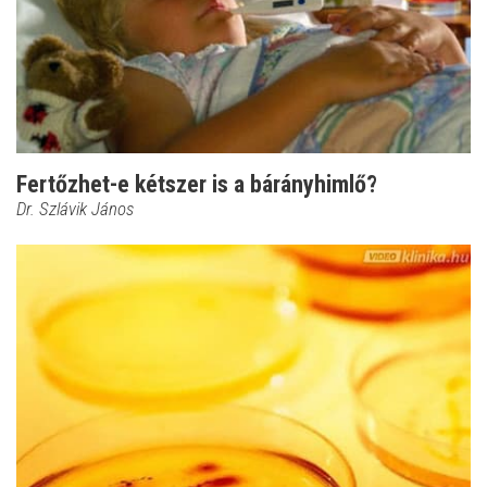
Fertőzhet-e kétszer is a bárányhimlő?
Dr. Szlávik János