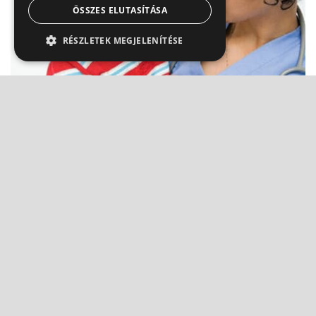
ÖSSZES ELUTASÍTÁSA
RÉSZLETEK MEGJELENÍTÉSE
Himlős kiütések - a rázókeverékek ideje lejárt
Dr. Pintér Zsolt