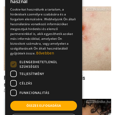
használ
Cookie-kat használunk a tartalom, a
hirdetések személyre szabására és a
forgalom elemzésére. Webhelyünk Ön általi
használatára vonatkozó információkat
megosztjuk hirdetési és elemző
partnereinkkel is, akik egyesíthetik azokat
más információkkal, amelyeket Ön
biztosított számukra, vagy amelyeket a
szolgáltatásaik Ön általi használatából
Bővebben
gyűjtöttek össze.
ELENGEDHETETLENÜL
SZÜKSÉGES
TELJESÍTMÉNY
Felnőttkori bárányhimlő: akár bele is
CÉLZÁS
süketülhetünk
Dr. Móri István Péter
FUNKCIONALITÁS
ÖSSZES ELFOGADÁSA