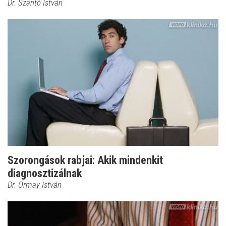
Dr. Szántó István
Szorongások rabjai: Akik mindenkit
diagnosztizálnak
Dr. Ormay István