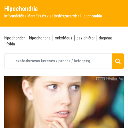
Hipochondria
Információk
Mentális és viselkedészavarok
Hipochondria
hipochonder
hipochondria
onkológus
pszichiáter
daganat
fóbia