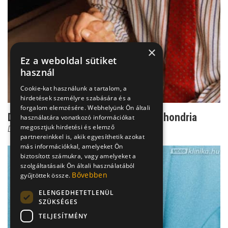
×
Ez a weboldal sütiket
használ
Cookie-kat használunk a tartalom, a
hirdetések személyre szabására és a
forgalom elemzésére. Webhelyünk Ön általi
Dr. Csernus: Innentől kóros a hipochondria
használatára vonatkozó információkat
megosztjuk hirdetési és elemző
Dr. Csernus Imre
partnereinkkel is, akik egyesíthetik azokat
más információkkal, amelyeket Ön
biztosított számukra, vagy amelyeket a
szolgáltatásaik Ön általi használatából
Bővebben
gyűjtöttek össze.
ELENGEDHETETLENÜL
SZÜKSÉGES
TELJESÍTMÉNY