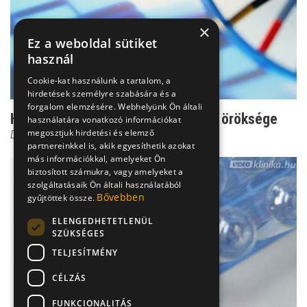
×
Ez a weboldal sütiket
használ
Cookie-kat használunk a tartalom, a
hirdetések személyre szabására és a
forgalom elemzésére. Webhelyünk Ön általi
Hemofília: Viktória királynő halálos öröksége
használatára vonatkozó információkat
megosztjuk hirdetési és elemző
Dr. Czeizel Endre
partnereinkkel is, akik egyesíthetik azokat
más információkkal, amelyeket Ön
biztosított számukra, vagy amelyeket a
szolgáltatásaik Ön általi használatából
Bővebben
gyűjtöttek össze.
ELENGEDHETETLENÜL
SZÜKSÉGES
TELJESÍTMÉNY
CÉLZÁS
FUNKCIONALITÁS