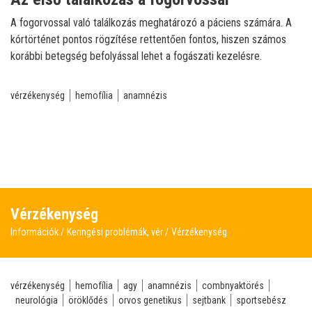
A fogorvossal való találkozás meghatározó a páciens számára. A
kórtörténet pontos rögzítése rettentően fontos, hiszen számos
korábbi betegség befolyással lehet a fogászati kezelésre.
vérzékenység
hemofília
anamnézis
Vérzékenység
Információk
Keringési problémák, vér
Vérzékenység
vérzékenység
hemofília
agy
anamnézis
combnyaktörés
neurológia
öröklődés
orvos genetikus
sejtbank
sportsebész