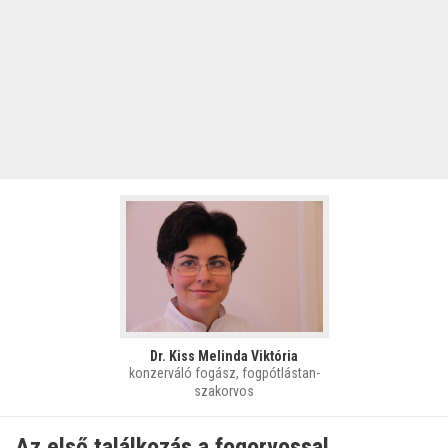
Dr. Kiss Melinda Viktória
konzerváló fogász, fogpótlástan-
szakorvos
Az első találkozás a fogorvossal