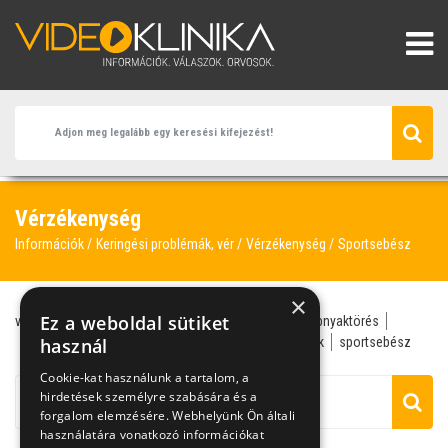
Vérzékenység
Információk
Keringési problémák, vér
Vérzékenység
Sportsebész
×
Ez a weboldal sütiket
vérzékenység
hemofília
agy
anamnézis
combnyaktörés
neurológia
használ
öröklődés
orvos genetikus
sejtbank
sportsebész
Cookie-kat használunk a tartalom, a
hirdetések személyre szabására és a
forgalom elemzésére. Webhelyünk Ön általi
használatára vonatkozó információkat