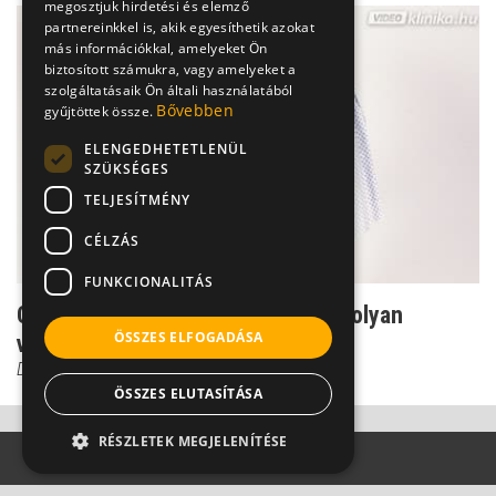
megosztjuk hirdetési és elemző
partnereinkkel is, akik egyesíthetik azokat
más információkkal, amelyeket Ön
biztosított számukra, vagy amelyeket a
szolgáltatásaik Ön általi használatából
Bővebben
gyűjtöttek össze.
ELENGEDHETETLENÜL
SZÜKSÉGES
TELJESÍTMÉNY
CÉLZÁS
FUNKCIONALITÁS
Combnyaktörés időskorban: ezért olyan
ÖSSZES ELFOGADÁSA
veszélyes!
Dr. Knoll Zsolt PhD
ÖSSZES ELUTASÍTÁSA
RÉSZLETEK MEGJELENÍTÉSE