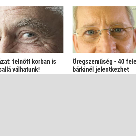
zat: felnőtt korban is
Öregszeműség - 40 fele
allá válhatunk!
bárkinél jelentkezhet
 Zsolt
Dr. Őri Zsolt