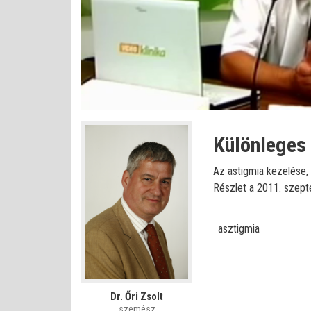
Betöltve
:
Állapot
:
Némítás
0%
0%
kikapcsolva
Különleges 
Az astigmia kezelése, 
Részlet a 2011. szept
asztigmia
Dr. Őri Zsolt
szemész