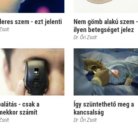
deres szem - ezt jelenti
Nem gömb alakú szem -
ilyen betegséget jelez
 Zsolt
Dr. Őri Zsolt
látás - csak a
Így szüntethető meg a
mekkor számít
kancsalság
 Zsolt
Dr. Őri Zsolt