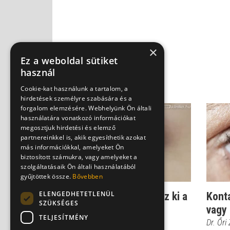
×
Ez a weboldal sütiket
használ
Cookie-kat használunk a tartalom, a
hirdetések személyre szabására és a
forgalom elemzésére. Webhelyünk Ön általi
használatára vonatkozó információkat
megosztjuk hirdetési és elemző
partnereinkkel is, akik egyesíthetik azokat
más információkkal, amelyeket Ön
biztosított számukra, vagy amelyeket a
szolgáltatásaik Ön általi használatából
gyűjtöttek össze.
Bővebben
ELENGEDHETETLENÜL
Látványos videó: Így néz ki a
Kont
SZÜKSÉGES
lézeres szemműtét
vagy 
TELJESÍTMÉNY
Dr. Őri Zsolt
Dr. Őri