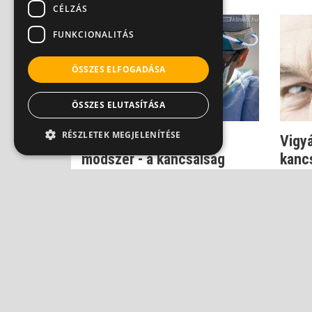
CÉLZÁS
FUNKCIONALITÁS
ÖSSZES ELFOGADÁSA
ÖSSZES ELUTASÍTÁSA
RÉSZLETEK MEGJELENÍTÉSE
Az egyedülálló Molnár-
Vigyá
módszer - a kancsalság
kancs
műtéti megoldás...
Dr. Őri
Dr. Őri Zsolt