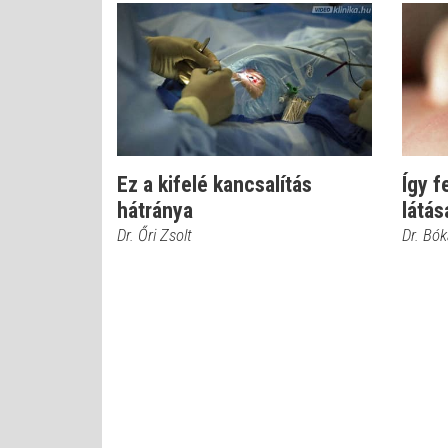
Ez a kifelé kancsalítás
Így f
hátránya
látás
Dr. Őri Zsolt
Dr. Bó