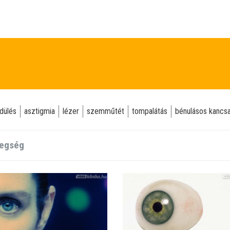
dülés
asztigmia
lézer
szemműtét
tompalátás
bénulásos kancs