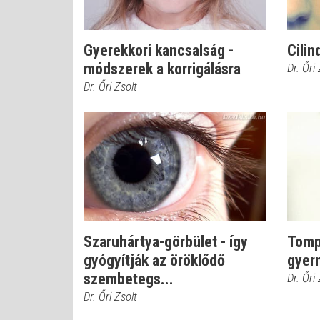
Gyerekkori kancsalság -
Cilin
módszerek a korrigálásra
Dr. Őri
Dr. Őri Zsolt
Szaruhártya-görbület - így
Tompa
gyógyítják az öröklődő
gyer
szembetegs...
Dr. Őri
Dr. Őri Zsolt