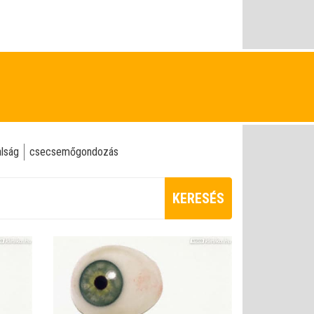
alság
csecsemőgondozás
KERESÉS