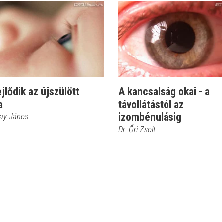
ejlődik az újszülött
A kancsalság okai - a
a
távollátástól az
izombénulásig
kay János
Dr. Őri Zsolt