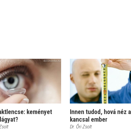
aktlencse: keményet
Innen tudod, hová néz a
lágyat?
kancsal ember
 Zsolt
Dr. Őri Zsolt