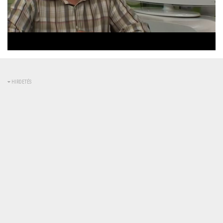
Betöltve
:
Állapot
:
Némítás
0%
0%
kikapcsolva
HIRDETÉS