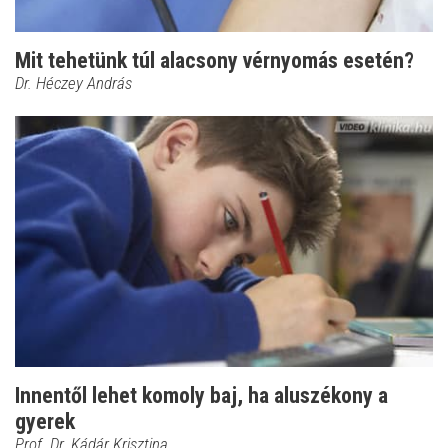
Mit tehetünk túl alacsony vérnyomás esetén?
Dr. Héczey András
Innentől lehet komoly baj, ha aluszékony a
gyerek
Prof. Dr. Kádár Krisztina