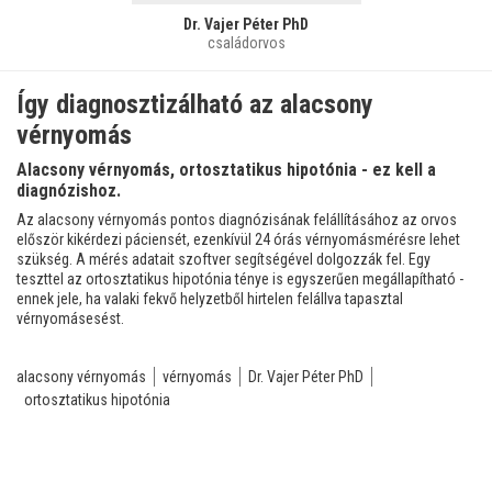
Dr. Vajer Péter PhD
családorvos
Így diagnosztizálható az alacsony
vérnyomás
Alacsony vérnyomás, ortosztatikus hipotónia - ez kell a
diagnózishoz.
Az alacsony vérnyomás pontos diagnózisának felállításához az orvos
először kikérdezi páciensét, ezenkívül 24 órás vérnyomásmérésre lehet
szükség. A mérés adatait szoftver segítségével dolgozzák fel. Egy
teszttel az ortosztatikus hipotónia ténye is egyszerűen megállapítható -
ennek jele, ha valaki fekvő helyzetből hirtelen felállva tapasztal
vérnyomásesést.
alacsony vérnyomás
vérnyomás
Dr. Vajer Péter PhD
ortosztatikus hipotónia