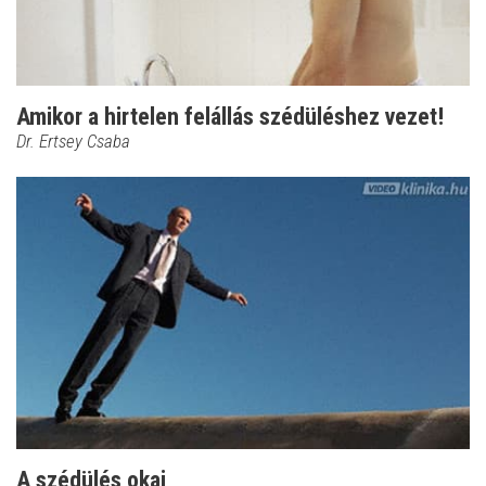
Amikor a hirtelen felállás szédüléshez vezet!
Dr. Ertsey Csaba
A szédülés okai