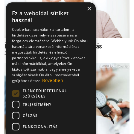
×
Ez a weboldal sütiket
használ
Cookie-kat használunk a tartalom, a
hirdetések személyre szabására és a
forgalom elemzésére. Webhelyünk Ön általi
Így kezelhető az alacsony vérnyomás
használatára vonatkozó információkat
megosztjuk hirdetési és elemző
Dr. Vajer Péter PhD
partnereinkkel is, akik egyesíthetik azokat
más információkkal, amelyeket Ön
biztosított számukra, vagy amelyeket a
szolgáltatásaik Ön általi használatából
Bővebben
gyűjtöttek össze.
ELENGEDHETETLENÜL
SZÜKSÉGES
TELJESÍTMÉNY
CÉLZÁS
FUNKCIONALITÁS