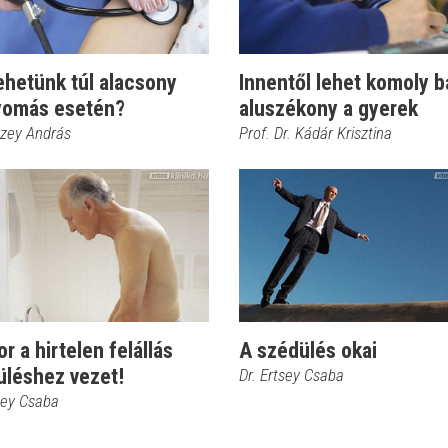
ehetünk túl alacsony
Innentől lehet komoly b
yomás esetén?
aluszékony a gyerek
czey András
Prof. Dr. Kádár Krisztina
r a hirtelen felállás
A szédülés okai
üléshez vezet!
Dr. Ertsey Csaba
sey Csaba