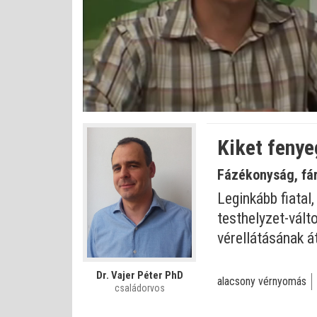
Bet
Állapot
:
Némítás
0%
0%
kikapcsolva
Kiket feny
Fázékonyság, fár
Leginkább fiatal
testhelyzet-válto
vérellátásának á
Dr. Vajer Péter PhD
alacsony vérnyomás
családorvos