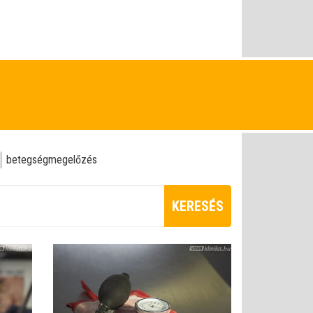
betegségmegelőzés
KERESÉS