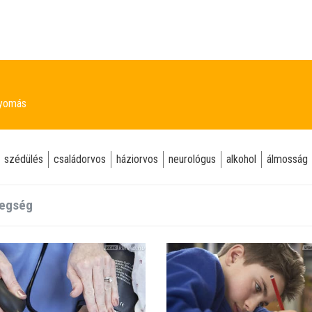
nyomás
szédülés
családorvos
háziorvos
neurológus
alkohol
álmosság