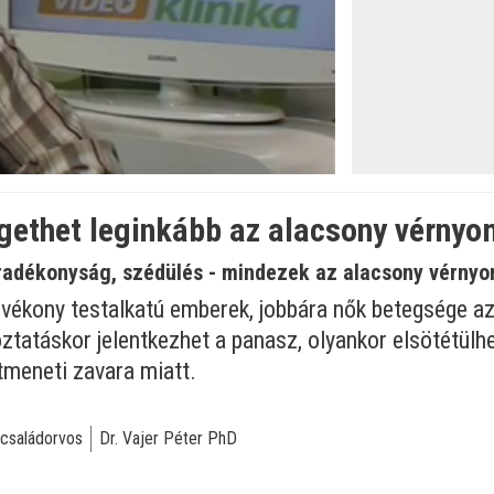
öltve
:
egethet leginkább az alacsony vérny
adékonyság, szédülés - mindezek az alacsony vérnyom
, vékony testalkatú emberek, jobbára nők betegsége 
ztatáskor jelentkezhet a panasz, olyankor elsötétülhet
tmeneti zavara miatt.
családorvos
Dr. Vajer Péter PhD