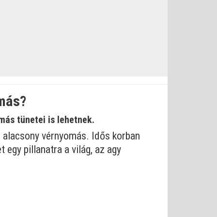
omás?
ás tünetei is lehetnek.
az alacsony vérnyomás. Idős korban
 egy pillanatra a világ, az agy