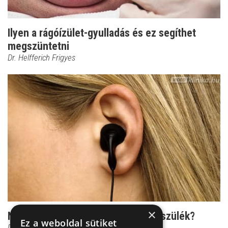
Ilyen a rágóízület-gyulladás és ez segíthet
megszüntetni
Dr. Helfferich Frigyes
×
Normális dolog-e, ha zúg a hallókészülék?
Ez a weboldal sütiket
Dr. Helfferich Frigyes