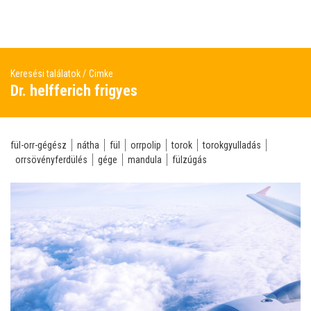
Keresési találatok
Cimke
Dr. helfferich frigyes
fül-orr-gégész
nátha
fül
orrpolip
torok
torokgyulladás
orrsövényferdülés
gége
mandula
fülzúgás