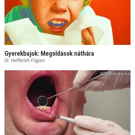
Gyerekbajok: Megoldások náthára
Dr. Helfferich Frigyes