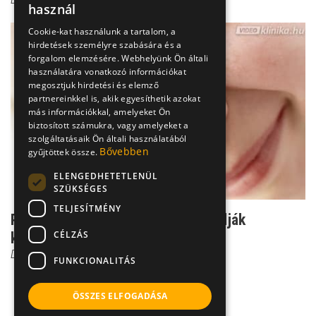
használ
Cookie-kat használunk a tartalom, a
hirdetések személyre szabására és a
forgalom elemzésére. Webhelyünk Ön általi
használatára vonatkozó információkat
megosztjuk hirdetési és elemző
partnereinkkel is, akik egyesíthetik azokat
más információkkal, amelyeket Ön
biztosított számukra, vagy amelyeket a
szolgáltatásaik Ön általi használatából
Bővebben
gyűjtöttek össze.
ELENGEDHETETLENÜL
SZÜKSÉGES
TELJESÍTMÉNY
Porszívós orrszívó: Ezért nem ajánlják
CÉLZÁS
külföldön
Dr. Helfferich Frigyes
FUNKCIONALITÁS
ÖSSZES ELFOGADÁSA