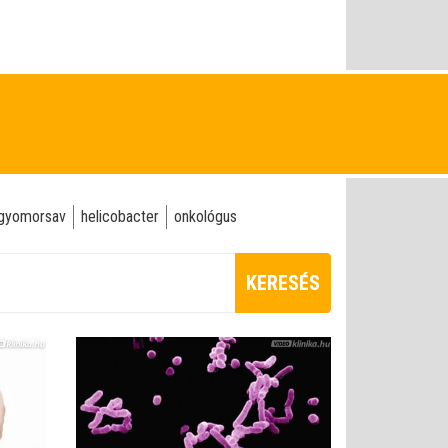
gyomorsav
helicobacter
onkológus
KERESÉS