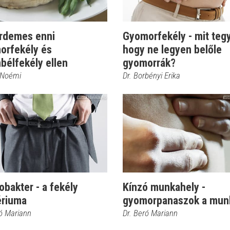
érdemes enni
Gyomorfekély - mit teg
orfekély és
hogy ne legyen belőle
bélfekély ellen
gyomorrák?
 Noémi
Dr. Borbényi Erika
obakter - a fekély
Kínzó munkahely -
ériuma
gyomorpanaszok a mun
ró Mariann
Dr. Beró Mariann