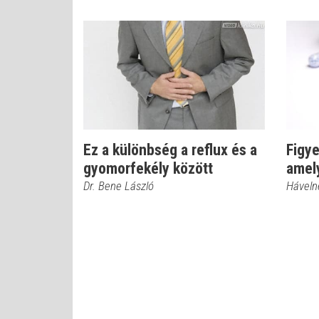
Ez a különbség a reflux és a
Figy
gyomorfekély között
amely
Dr. Bene László
Hávelné