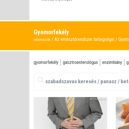
Gyomorfekély
Az emésztőrendszer betegségei
Gyomo
Információk
gyomorfekély
gasztroenterológus
enzimhiány
g