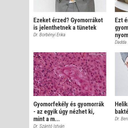
Ezeket érzed? Gyomorrákot
Ezt 
is jelenthetnek a tünetek
gyom
nyom
Dr. Borbényi Erika
Dadda
Gyomorfekély és gyomorrák
Helik
- az egyik úgy nézhet ki,
bakt
mint a m...
Dr. Be
Dr. Szántó István