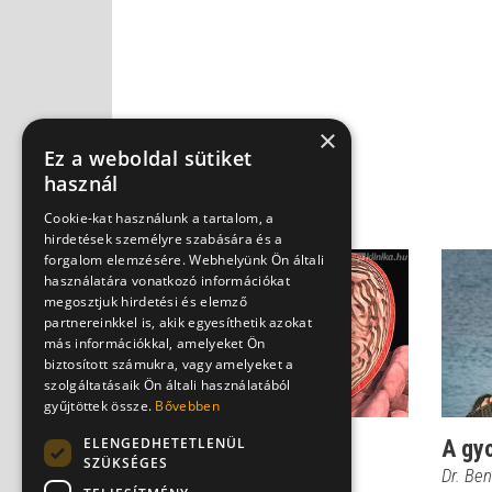
×
Ez a weboldal sütiket
használ
Cookie-kat használunk a tartalom, a
hirdetések személyre szabására és a
forgalom elemzésére. Webhelyünk Ön általi
használatára vonatkozó információkat
megosztjuk hirdetési és elemző
partnereinkkel is, akik egyesíthetik azokat
más információkkal, amelyeket Ön
biztosított számukra, vagy amelyeket a
szolgáltatásaik Ön általi használatából
gyűjtöttek össze.
Bővebben
ELENGEDHETETLENÜL
Ezt jó, ha tudod a
A gy
SZÜKSÉGES
gyomorfekélyről!
Dr. Be