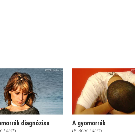
omorrák diagnózisa
A gyomorrák
ne László
Dr. Bene László