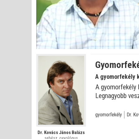
Betöltve
:
Állapot
:
Némítás
0%
0%
kikapcsolva
Gyomorfekél
A gyomorfekély 
A gyomorfekély 
Legnagyobb veszé
gyomorfekély
Dr. Ko
Dr. Kovács János Balázs
sebész, oxyológus