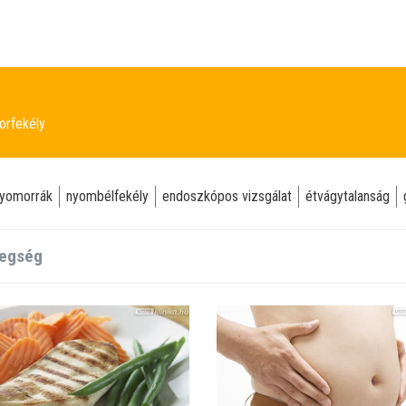
rfekély
yomorrák
nyombélfekély
endoszkópos vizsgálat
étvágytalanság