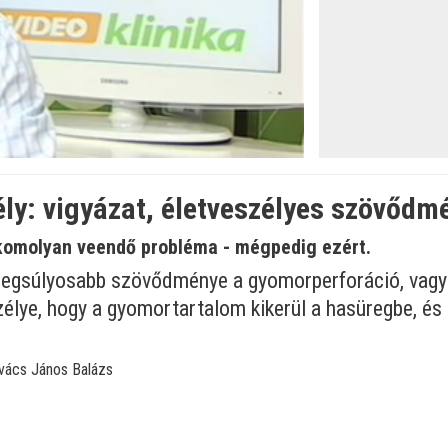
y: vigyázat, életveszélyes szövődmé
komolyan veendő probléma - mégpedig ezért.
legsúlyosabb szövődménye a gyomorperforáció, vagyi
lye, hogy a gyomortartalom kikerül a hasüregbe, és 
vács János Balázs