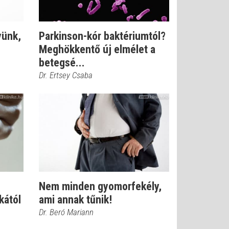
yünk,
Parkinson-kór baktériumtól?
Meghökkentő új elmélet a
betegsé...
Dr. Ertsey Csaba
Nem minden gyomorfekély,
kától
ami annak tűnik!
Dr. Beró Mariann