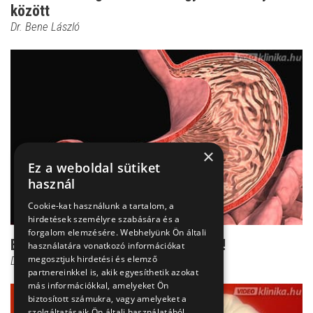
között
Dr. Bene László
×
Ez a weboldal sütiket
használ
Cookie-kat használunk a tartalom, a
hirdetések személyre szabására és a
forgalom elemzésére. Webhelyünk Ön általi
Ezt jó, ha tudod a gyomorfekélyről!
használatára vonatkozó információkat
megosztjuk hirdetési és elemző
Dr. Bene László
partnereinkkel is, akik egyesíthetik azokat
más információkkal, amelyeket Ön
biztosított számukra, vagy amelyeket a
szolgáltatásaik Ön általi használatából