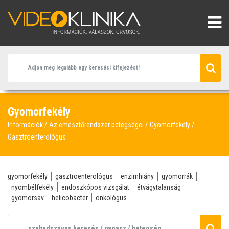
Gyomorfekély
Információk
Az emésztőrendszer betegségei
Gyomorfekély
Gasztroenterológus
gyomorfekély
gasztroenterológus
enzimhiány
gyomorrák
nyombélfekély
endoszkópos vizsgálat
étvágytalanság
gyomorsav
helicobacter
onkológus