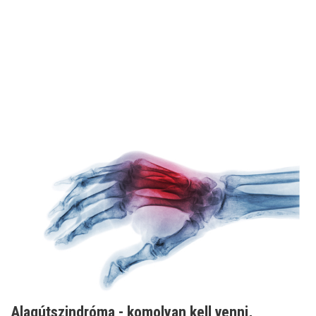
Alagútszindróma - komolyan kell venni,