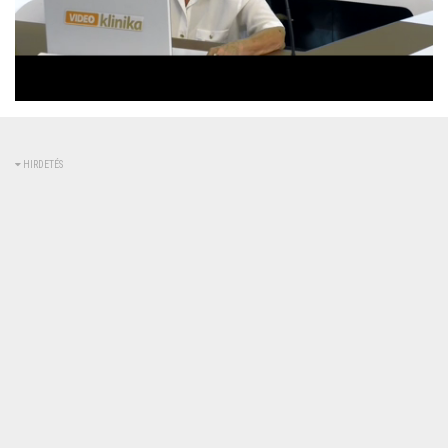
Betöltve
:
Állapot
:
Némítás
0%
0%
kikapcsolva
HIRDETÉS