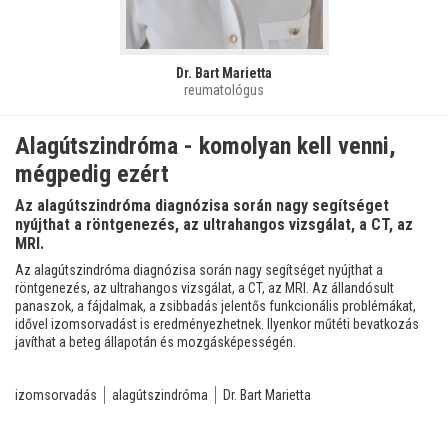
Dr. Bart Marietta
reumatológus
Alagútszindróma - komolyan kell venni,
mégpedig ezért
Az alagútszindróma diagnózisa során nagy segítséget
nyújthat a röntgenezés, az ultrahangos vizsgálat, a CT, az
MRI.
Az alagútszindróma diagnózisa során nagy segítséget nyújthat a
röntgenezés, az ultrahangos vizsgálat, a CT, az MRI. Az állandósult
panaszok, a fájdalmak, a zsibbadás jelentős funkcionális problémákat,
idővel izomsorvadást is eredményezhetnek. Ilyenkor műtéti bevatkozás
javíthat a beteg állapotán és mozgásképességén.
izomsorvadás
alagútszindróma
Dr. Bart Marietta