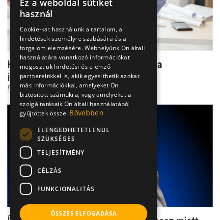
Ez a weboldal sütiket
használ
Cookie-kat használunk a tartalom, a
hirdetések személyre szabására és a
forgalom elemzésére. Webhelyünk Ön általi
használatára vonatkozó információkat
Hogyan enyhíthető a stressz okozta
megosztjuk hirdetési és elemző
izomfájdalom?
partnereinkkel is, akik egyesíthetik azokat
más információkkal, amelyeket Ön
Dr. Bart Marietta
biztosított számukra, vagy amelyeket a
szolgáltatásaik Ön általi használatából
Bővebben
gyűjtöttek össze.
ELENGEDHETETLENÜL
SZÜKSÉGES
TELJESÍTMÉNY
CÉLZÁS
FUNKCIONALITÁS
ÖSSZES ELFOGADÁSA