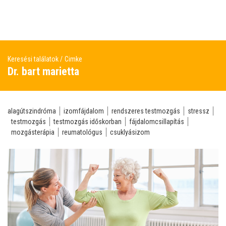
Keresési találatok
Cimke
Dr. bart marietta
alagútszindróma
izomfájdalom
rendszeres testmozgás
stressz
testmozgás
testmozgás időskorban
fájdalomcsillapítás
mozgásterápia
reumatológus
csuklyásizom