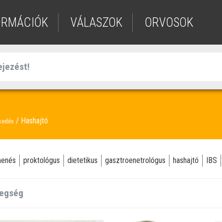
ORMÁCIÓK
VÁLASZOK
ORVOSOK
Hashajtó
kedés
menés
proktológus
dietetikus
gasztroenetrológus
hashajtó
IBS