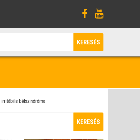
KERESÉS
irritábilis bélszindróma
KERESÉS