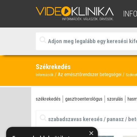
INF
Székrekedés
Az emésztőrendszer betegségei
Információk
Székre
székrekedés
gasztroenterológus
szorulás
has
×