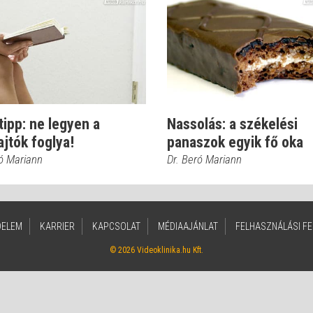
tipp: ne legyen a
Nassolás: a székelési
jtók foglya!
panaszok egyik fő oka
ró Mariann
Dr. Beró Mariann
DELEM
KARRIER
KAPCSOLAT
MÉDIAAJÁNLAT
FELHASZNÁLÁSI FE
© 2026 Videoklinika.hu Kft.