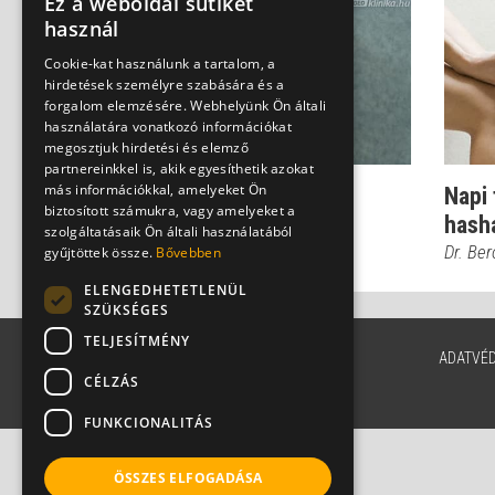
Ez a weboldal sütiket
használ
Cookie-kat használunk a tartalom, a
hirdetések személyre szabására és a
forgalom elemzésére. Webhelyünk Ön általi
használatára vonatkozó információkat
megosztjuk hirdetési és elemző
partnereinkkel is, akik egyesíthetik azokat
más információkkal, amelyeket Ön
Egy ártalmas és elavult
Napi 
biztosított számukra, vagy amelyeket a
hashajtó: a keserűsó
hasha
szolgáltatásaik Ön általi használatából
Dr. Beró Mariann
Dr. Be
gyűjtöttek össze.
Bővebben
ELENGEDHETETLENÜL
SZÜKSÉGES
TELJESÍTMÉNY
ADATVÉ
CÉLZÁS
FUNKCIONALITÁS
ÖSSZES ELFOGADÁSA