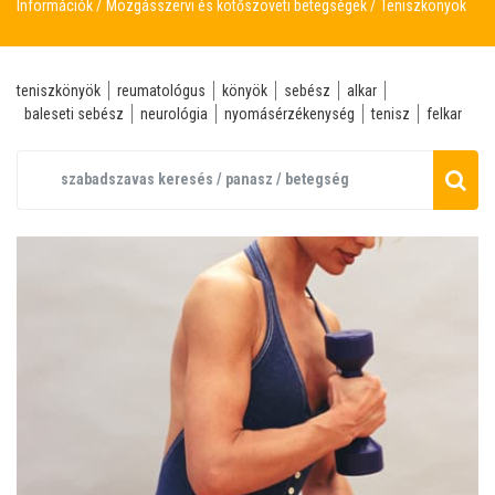
Információk
Mozgásszervi és kötőszöveti betegségek
Teniszkönyök
teniszkönyök
reumatológus
könyök
sebész
alkar
baleseti sebész
neurológia
nyomásérzékenység
tenisz
felkar