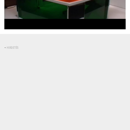
Betöltve
:
Állapot
:
Némítás
0%
0%
kikapcsolva
HIRDETÉS