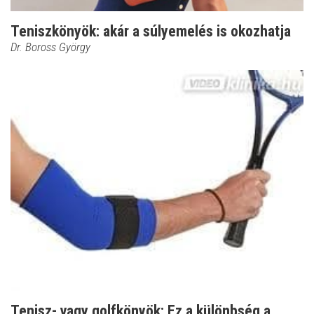
Teniszkönyök: akár a súlyemelés is okozhatja
Dr. Boross György
Tenisz- vagy golfkönyök: Ez a különbség a