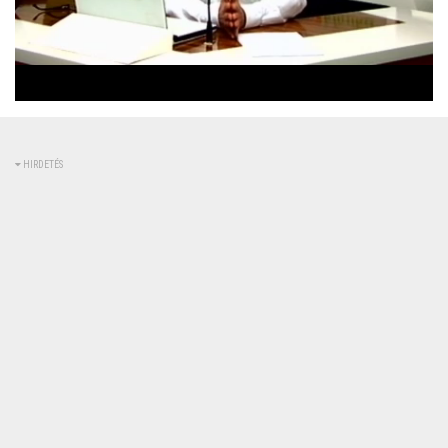
Betöltve
:
Állapot
:
Némítás
0%
0%
kikapcsolva
HIRDETÉS