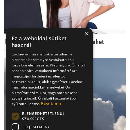
×
Ez a weboldal sütiket
Rejtélyes csípőfájás: lúdtalptól is lehet
használ
Dr. Boross György
Cookie-kat használunk a tartalom, a
hirdetések személyre szabására és a
forgalom elemzésére. Webhelyünk Ön általi
használatára vonatkozó információkat
megosztjuk hirdetési és elemző
partnereinkkel is, akik egyesíthetik azokat
más információkkal, amelyeket Ön
biztosított számukra, vagy amelyeket a
szolgáltatásaik Ön általi használatából
Bővebben
gyűjtöttek össze.
ELENGEDHETETLENÜL
SZÜKSÉGES
TELJESÍTMÉNY