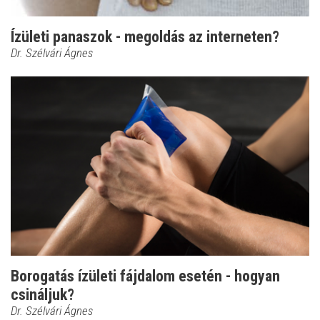
Ízületi panaszok - megoldás az interneten?
Dr. Szélvári Ágnes
Borogatás ízületi fájdalom esetén - hogyan
csináljuk?
Dr. Szélvári Ágnes