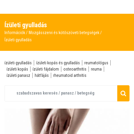
Ízületi gyulladás
Információk
Mozgásszervi és kötőszöveti betegségek
Ízületi gyulladás
ízületi gyulladás
ízületi kopás és gyulladás
reumatológus
ízületi kopás
ízületi fájdalom
osteoarthritis
reuma
ízületi panasz
hátfájás
rheumatoid arthritis