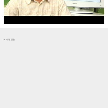
Betöltve
:
Állapot
:
Némítás
0%
0%
kikapcsolva
HIRDETÉS