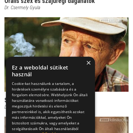
Orális szex és szájüregi daganatok
Dr. Csermely Gyula
×
Ez a weboldal sütiket
használ
Cookie-kat használunk a tartalom, a
hirdetések személyre szabására és a
forgalom elemzésére. Webhelyünk Ön általi
Szájrák: az ok egyértelmű
használatára vonatkozó információkat
megosztjuk hirdetési és elemző
Dr. Vajer Péter PhD
partnereinkkel is, akik egyesíthetik azokat
más információkkal, amelyeket Ön
biztosított számukra, vagy amelyeket a
szolgáltatásaik Ön általi használatából