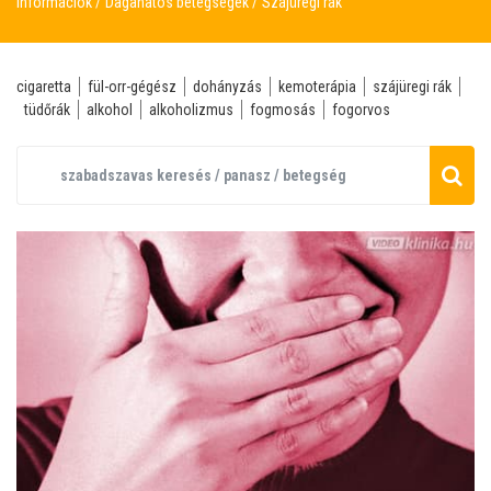
Információk
Daganatos betegségek
Szájüregi rák
cigaretta
fül-orr-gégész
dohányzás
kemoterápia
szájüregi rák
tüdőrák
alkohol
alkoholizmus
fogmosás
fogorvos