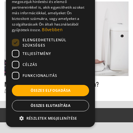
megosztjuk hirdetési és elemző
partnereinkkel is, akik egyesíthetik azokat
más információkkal, amelyeket Ön
biztosított számukra, vagy amelyeket a
szolgáltatásaik Ön általi használatából
Bővebben
gyűjtöttek össze.
ELENGEDHETETLENÜL
SZÜKSÉGES
TELJESÍTMÉNY
CÉLZÁS
FUNKCIONALITÁS
Miért tilos a fogmosás hányás után?
ÖSSZES ELFOGADÁSA
Dr. Vincze József
ÖSSZES ELUTASÍTÁSA
RÉSZLETEK MEGJELENÍTÉSE