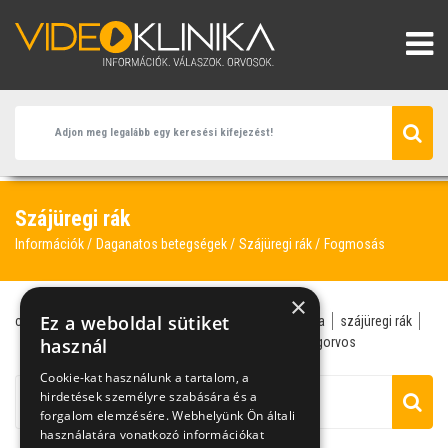
Szájüregi rák
Információk
Daganatos betegségek
Szájüregi rák
Fogmosás
×
Ez a weboldal sütiket
cigaretta
fül-orr-gégész
dohányzás
kemoterápia
szájüregi rák
tüdőrák
használ
alkohol
alkoholizmus
fogmosás
fogorvos
Cookie-kat használunk a tartalom, a
hirdetések személyre szabására és a
forgalom elemzésére. Webhelyünk Ön általi
használatára vonatkozó információkat