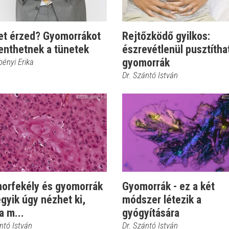
et érzed? Gyomorrákot
Rejtőzködő gyilkos:
lenthetnek a tünetek
észrevétlenül pusztítha
gyomorrák
bényi Erika
Dr. Szántó István
orfekély és gyomorrák
Gyomorrák - ez a két
egyik úgy nézhet ki,
módszer létezik a
a m...
gyógyítására
ntó István
Dr. Szántó István