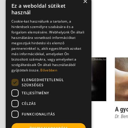
×
Ez a weboldal sütiket
használ
Cookie-kat használunk a tartalom, a
hirdetések személyre szabására és a
forgalom elemzésére. Webhelyünk Ön általi
használatára vonatkozó információkat
megosztjuk hirdetési és elemző
partnereinkkel is, akik egyesíthetik azokat
más információkkal, amelyeket Ön
biztosított számukra, vagy amelyeket a
szolgáltatásaik Ön általi használatából
gyűjtöttek össze.
Bővebben
ELENGEDHETETLENÜL
SZÜKSÉGES
TELJESÍTMÉNY
CÉLZÁS
Ne félj! Így zajlik a
A gyo
FUNKCIONALITÁS
gyomortükrözés
Dr. Be
Dr. Kovács János Balázs