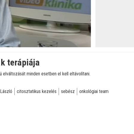
öltve
:
k terápiája
 elváltozását minden esetben el kell eltávolítani.
 László
citosztatikus kezelés
sebész
onkológiai team