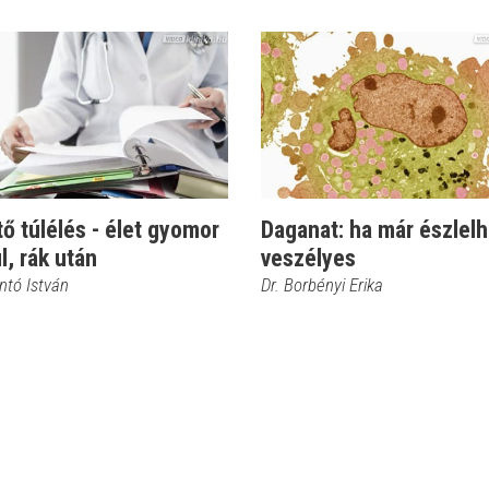
tő túlélés - élet gyomor
Daganat: ha már észlelh
l, rák után
veszélyes
ntó István
Dr. Borbényi Erika