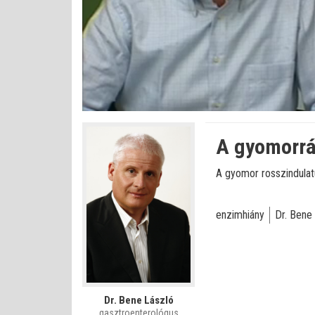
Bet
Állapot
:
Némítás
0%
0%
kikapcsolva
A gyomorrá
A gyomor rosszindulatú
enzimhiány
Dr. Bene
Dr. Bene László
gasztroenterológus