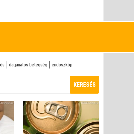
lés
daganatos betegség
endoszkóp
KERESÉS