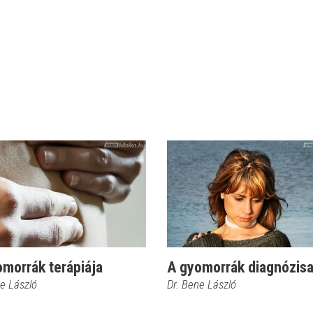
morrák terápiája
A gyomorrák diagnózis
ne László
Dr. Bene László