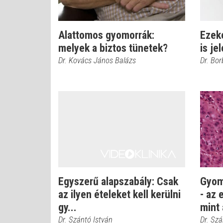
Alattomos gyomorrák:
Ezek
melyek a biztos tünetek?
is je
Dr. Kovács János Balázs
Dr. Bor
Egyszerű alapszabály: Csak
Gyom
az ilyen ételeket kell kerülni
- az 
gy...
mint 
Dr. Szántó István
Dr. Szá