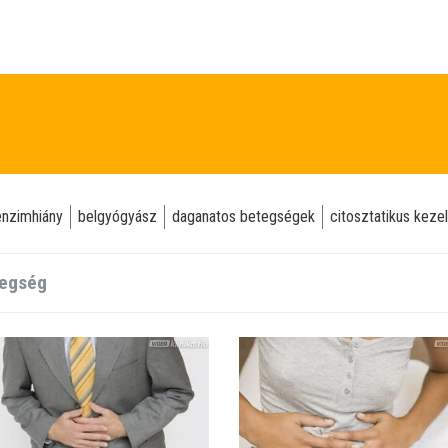
enzimhiány
belgyógyász
daganatos betegségek
citosztatikus keze