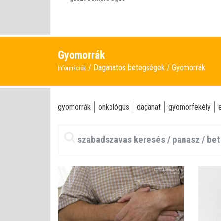
Gyomorrák
Daganatos betegségek
Gyomorrák
Információk
gyomorrák
onkológus
daganat
gyomorfekély