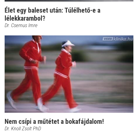
Élet egy baleset után: Túlélhető-e a
lélekkarambol?
Dr. Csernus Imre
Nem csípi a műtétet a bokafájdalom!
Dr. Knoll Zsolt PhD