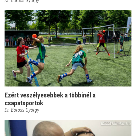
Dr. Boross György
Ezért veszélyesebbek a többinél a
csapatsportok
Dr. Boross György