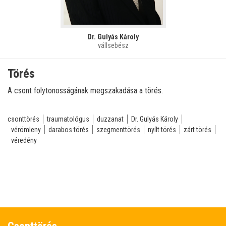
Dr. Gulyás Károly
vállsebész
Törés
A csont folytonosságának megszakadása a törés.
csonttörés
traumatológus
duzzanat
Dr. Gulyás Károly
vérömleny
darabos törés
szegmenttörés
nyílt törés
zárt törés
véredény