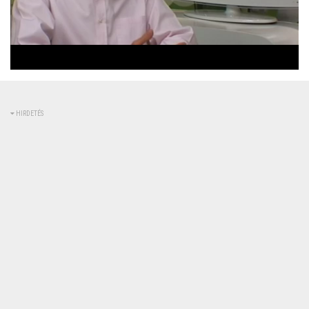
Betöltve
:
Állapot
:
Némítás
0%
0%
kikapcsolva
HIRDETÉS