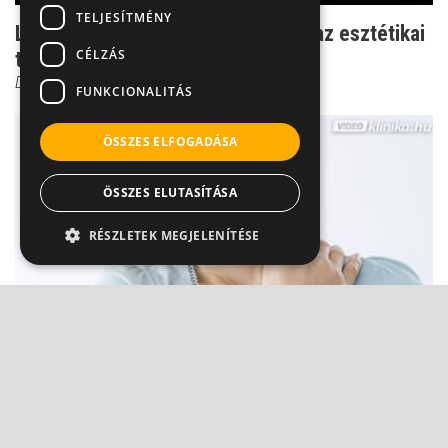
TELJESÍTMÉNY
Látványos különbség - eddig bírja az esztétikai
CÉLZÁS
tömés
Dr. Kiss Melinda Viktória
FUNKCIONALITÁS
ÖSSZES ELFOGADÁSA
ÖSSZES ELUTASÍTÁSA
RÉSZLETEK MEGJELENÍTÉSE
Műtét után rövidebbnek tűnő váll: Ha nem
műhiba, akkor mi?
Dr. Zolnay Péter