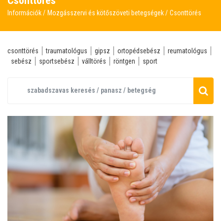
Csonttörés
Információk
Mozgásszervi és kötőszöveti betegségek
Csonttörés
csonttörés
traumatológus
gipsz
ortopédsebész
reumatológus
sebész
sportsebész
válltörés
röntgen
sport