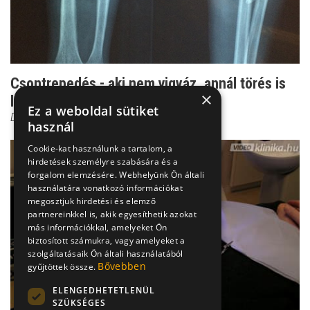
Csontrepedés - aki nem vigyáz, annál törés is
×
lehet belőle!
Ez a weboldal sütiket
Dr. Zolnay Péter
használ
Cookie-kat használunk a tartalom, a
hirdetések személyre szabására és a
forgalom elemzésére. Webhelyünk Ön általi
használatára vonatkozó információkat
megosztjuk hirdetési és elemző
partnereinkkel is, akik egyesíthetik azokat
más információkkal, amelyeket Ön
biztosított számukra, vagy amelyeket a
szolgáltatásaik Ön általi használatából
Bővebben
gyűjtöttek össze.
ELENGEDHETETLENÜL
SZÜKSÉGES