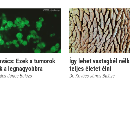
ovács: Ezek a tumorok
Így lehet vastagbél nélk
k a legnagyobbra
teljes életet élni
vács János Balázs
Dr. Kovács János Balázs