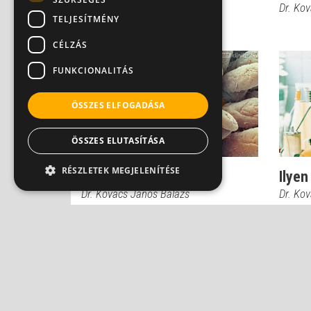
emésztőrendszerben
Dr. Ko
TELJESÍTMÉNY
Dr. Kovács János Balázs
CÉLZÁS
FUNKCIONALITÁS
ÖSSZES ELFOGADÁSA
ÖSSZES ELUTASÍTÁSA
RÉSZLETEK MEGJELENÍTÉSE
Dr. Kovács: a végbélrák
Ilyen
Dr. Kovács János Balázs
Dr. Ko