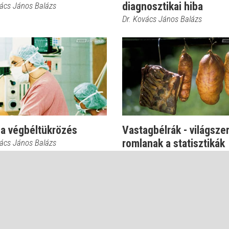
diagnosztikai hiba
vács János Balázs
Dr. Kovács János Balázs
 a végbéltükrözés
Vastagbélrák - világsze
romlanak a statisztikák
vács János Balázs
Dr. Kovács János Balázs