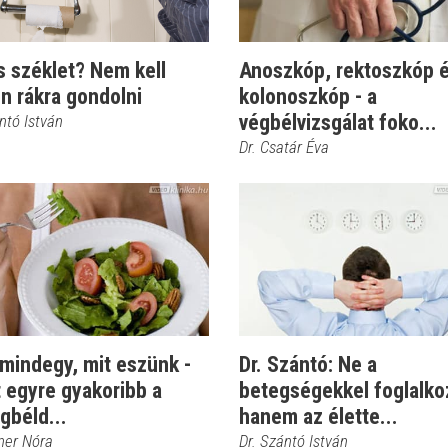
s széklet? Nem kell
Anoszkóp, rektoszkóp 
n rákra gondolni
kolonoszkóp - a
végbélvizsgálat foko...
ntó István
Dr. Csatár Éva
mindegy, mit eszünk -
Dr. Szántó: Ne a
 egyre gyakoribb a
betegségekkel foglalko
gbéld...
hanem az élette...
tner Nóra
Dr. Szántó István