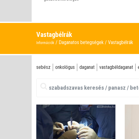
Vastagbélrák
Daganatos betegségek
Vastagbélrák
Információk
sebész
onkológus
daganat
vastagbéldaganat