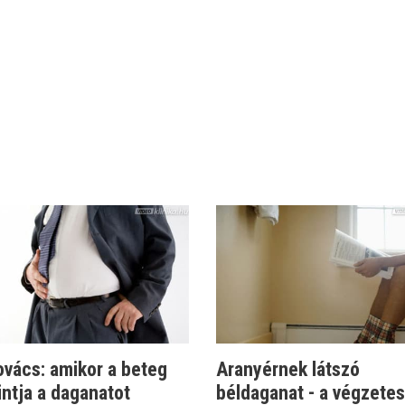
ovács: amikor a beteg
Aranyérnek látszó
intja a daganatot
béldaganat - a végzetes