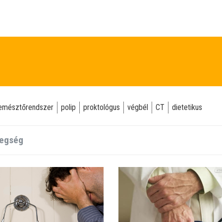
emésztőrendszer
polip
proktológus
végbél
CT
dietetikus