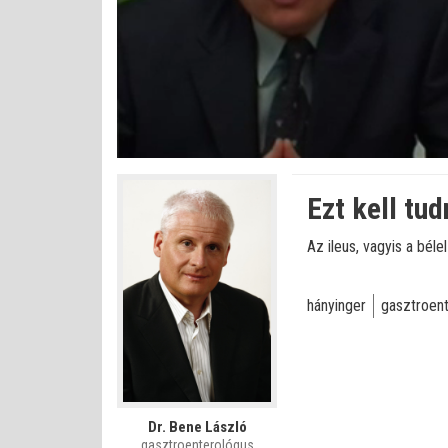
Betöltve
:
Állapot
:
Némítás
0%
0%
kikapcsolva
Ezt kell tud
Az ileus, vagyis a bél
hányinger
gasztroen
Dr. Bene László
gasztroenterológus