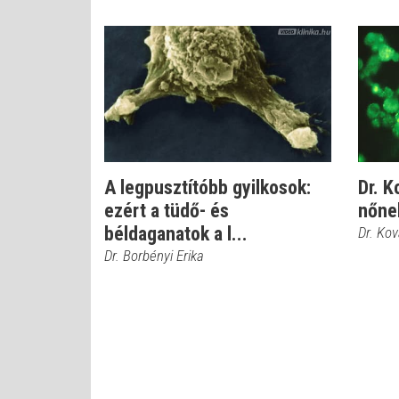
A legpusztítóbb gyilkosok:
Dr. K
ezért a tüdő- és
nőne
béldaganatok a l...
Dr. Ko
Dr. Borbényi Erika