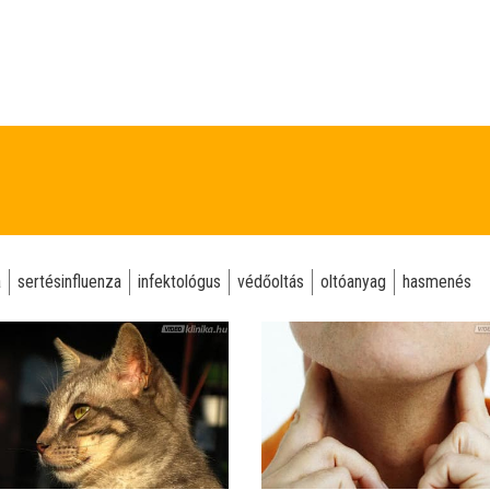
a
sertésinfluenza
infektológus
védőoltás
oltóanyag
hasmenés