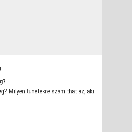
?
eg?
eg? Milyen tünetekre számíthat az, aki