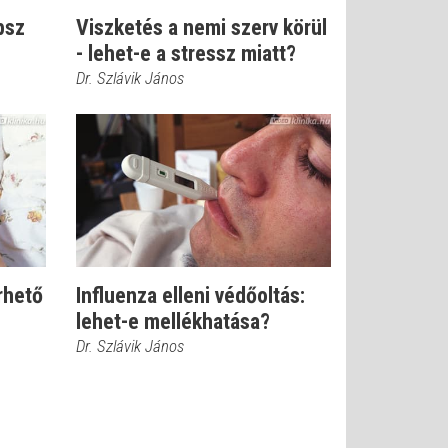
psz
Viszketés a nemi szerv körül
- lehet-e a stressz miatt?
Dr. Szlávik János
rhető
Influenza elleni védőoltás:
lehet-e mellékhatása?
Dr. Szlávik János