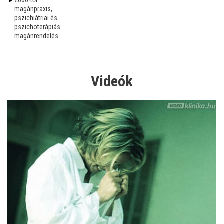
magánpraxis,
pszichiátriai és
pszichoterápiás
magánrendelés
Videók