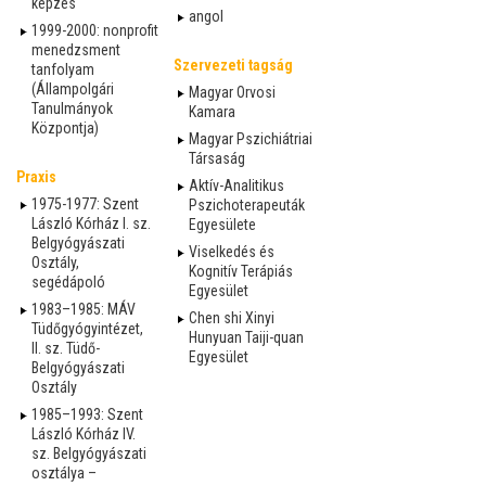
képzés
angol
1999-2000: nonprofit
menedzsment
Szervezeti tagság
tanfolyam
(Állampolgári
Magyar Orvosi
Tanulmányok
Kamara
Központja)
Magyar Pszichiátriai
Társaság
Praxis
Aktív-Analitikus
1975-1977: Szent
Pszichoterapeuták
László Kórház I. sz.
Egyesülete
Belgyógyászati
Viselkedés és
Osztály,
Kognitív Terápiás
segédápoló
Egyesület
1983–1985: MÁV
Chen shi Xinyi
Tüdőgyógyintézet,
Hunyuan Taiji-quan
II. sz. Tüdő-
Egyesület
Belgyógyászati
Osztály
1985–1993: Szent
László Kórház IV.
sz. Belgyógyászati
osztálya –