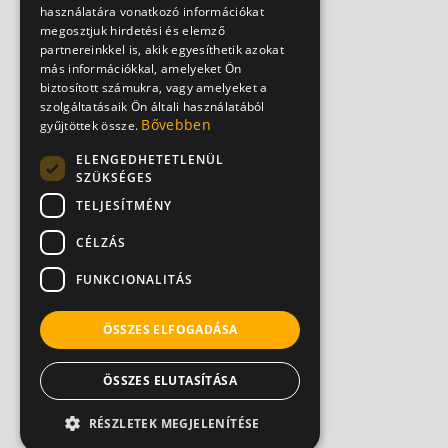
használatára vonatkozó információkat
megosztjuk hirdetési és elemző
partnereinkkel is, akik egyesíthetik azokat
más információkkal, amelyeket Ön
biztosított számukra, vagy amelyeket a
szolgáltatásaik Ön általi használatából
Bővebben
gyűjtöttek össze.
ELENGEDHETETLENÜL
SZÜKSÉGES
TELJESÍTMÉNY
CÉLZÁS
FUNKCIONALITÁS
ÖSSZES ELFOGADÁSA
ÖSSZES ELUTASÍTÁSA
RÉSZLETEK MEGJELENÍTÉSE