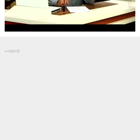
Betöltve
:
Állapot
:
Némítás
0%
0%
kikapcsolva
HIRDETÉS