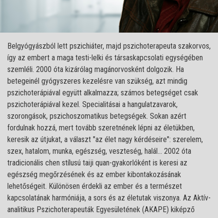
Belgyógyászból lett pszichiáter, majd pszichoterapeuta szakorvos,
így az embert a maga testi-lelki és társaskapcsolati egységében
szemléli. 2000 óta kizárólag magánorvosként dolgozik. Ha
betegeinél gyógyszeres kezelésre van szükség, azt mindig
pszichoterápiával együtt alkalmazza; számos betegséget csak
pszichoterápiával kezel. Specialitásai a hangulatzavarok,
szorongások, pszichoszomatikus betegségek. Sokan azért
fordulnak hozzá, mert tovább szeretnének lépni az életükben,
keresik az útjukat, a választ "az élet nagy kérdéseire": szerelem,
szex, hatalom, munka, egészség, veszteség, halál… 2002 óta
tradicionális chen stílusú taiji quan-gyakorlóként is keresi az
egészség megőrzésének és az ember kibontakozásának
lehetőségeit. Különösen érdekli az ember és a természet
kapcsolatának harmóniája, a sors és az életutak viszonya. Az Aktív-
analitikus Pszichoterapeuták Egyesületének (AKAPE) kiképző