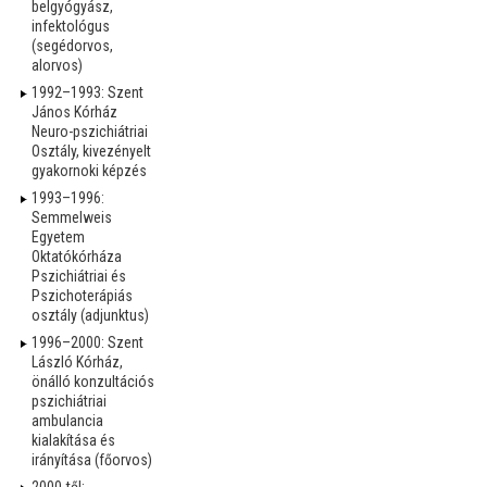
belgyógyász,
infektológus
(segédorvos,
alorvos)
1992–1993: Szent
János Kórház
Neuro-pszichiátriai
Osztály, kivezényelt
gyakornoki képzés
1993–1996:
Semmelweis
Egyetem
Oktatókórháza
Pszichiátriai és
Pszichoterápiás
osztály (adjunktus)
1996–2000: Szent
László Kórház,
önálló konzultációs
pszichiátriai
ambulancia
kialakítása és
irányítása (főorvos)
2000-től: