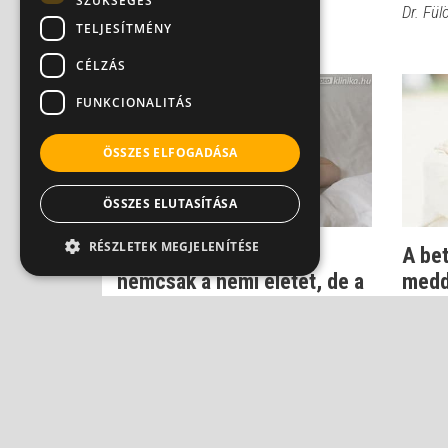
SZÜKSÉGES
Dr. Fülöp István
Dr. Fül
TELJESÍTMÉNY
CÉLZÁS
FUNKCIONALITÁS
ÖSSZES ELFOGADÁSA
ÖSSZES ELUTASÍTÁSA
RÉSZLETEK MEGJELENÍTÉSE
Női betegség, amely
A be
nemcsak a nemi életet, de a
medd
munkát is be...
endo
Prof. Dr. Szilágyi András
Prof. D