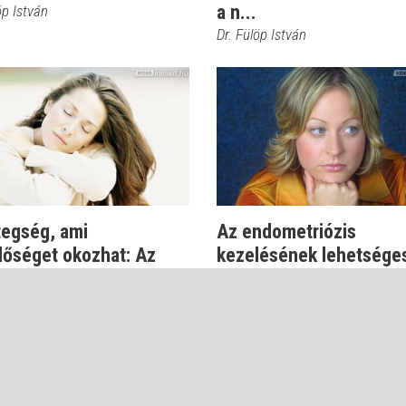
a n...
öp István
Dr. Fülöp István
tegség, ami
Az endometriózis
őséget okozhat: Az
kezelésének lehetsége
metriózis
mellékhatásai
r. Szilágyi András
Prof. Dr. Szilágyi András