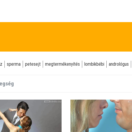
sz
sperma
petesejt
megtermékenyítés
lombikbébi
andrológus