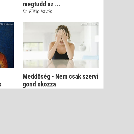
megtudd az ...
Dr. Fülöp István
Meddőség - Nem csak szervi
s
gond okozza
Dr. Csernus Imre