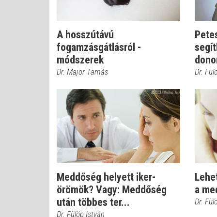
A hosszútávú
Petes
fogamzásgátlásról -
segí
módszerek
dono
Dr. Major Tamás
Dr. Fül
Meddőség helyett iker-
Lehe
örömök? Vagy: Meddőség
a me
után többes ter...
Dr. Fül
Dr. Fülöp István