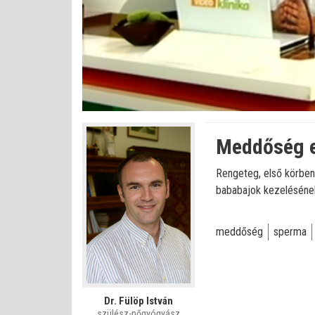
Betöltve
:
Állapot
:
Némítás
0%
0%
kikapcsolva
Meddőség e
Rengeteg, első körben
bababajok kezelésének
meddőség
sperma
Dr. Fülöp István
szülész-nőgyógyász