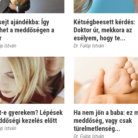
ejt ajándékba: Így
Kétségbeesett kérdés:
thet a meddőségen a
Doktor úr, mekkora az
r
esélyem, hogy te...
öp István
Dr. Fülöp István
t-e gyerekem? Lépések
Ha nem jön a baba: ez 
ddőségi kezelés előtt
meddőség, vagy csak
türelmetlenség...
öp István
Dr. Fülöp István