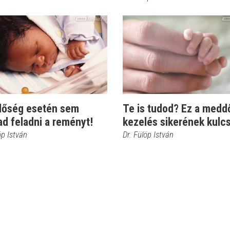
őség esetén sem
Te is tudod? Ez a medd
d feladni a reményt!
kezelés sikerének kulc
öp István
Dr. Fülöp István