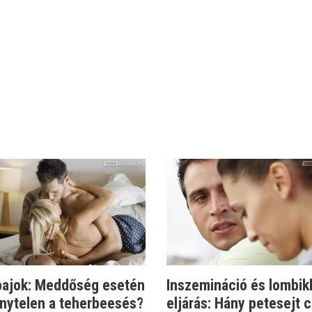
 bajok: Meddőség esetén
Inszemináció és lombik
nytelen a teherbeesés?
eljárás: Hány petesejt c