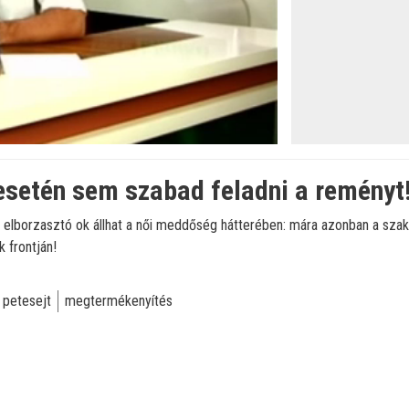
setén sem szabad feladni a reményt
 elborzasztó ok állhat a női meddőség hátterében: mára azonban a szak
 frontján!
petesejt
megtermékenyítés