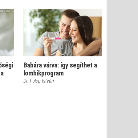
őségi
Babára várva: így segíthet a
sa
lombikprogram
Dr. Fülöp István