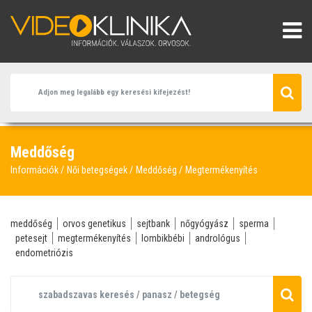
Meddőség
Információk
Női betegségek
Meddőség
Megtermékenyítés
meddőség
orvos genetikus
sejtbank
nőgyógyász
sperma
petesejt
megtermékenyítés
lombikbébi
andrológus
endometriózis