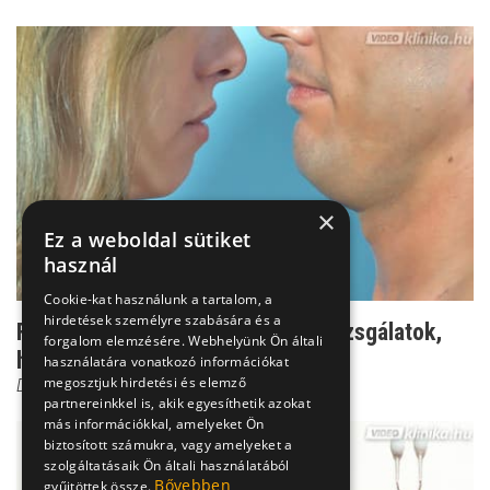
×
Ez a weboldal sütiket
használ
Cookie-kat használunk a tartalom, a
hirdetések személyre szabására és a
Férfimeddőség: Ezek a legújabb vizsgálatok,
forgalom elemzésére. Webhelyünk Ön általi
hogy megtudd az ...
használatára vonatkozó információkat
megosztjuk hirdetési és elemző
Dr. Fülöp István
partnereinkkel is, akik egyesíthetik azokat
más információkkal, amelyeket Ön
biztosított számukra, vagy amelyeket a
szolgáltatásaik Ön általi használatából
Bővebben
gyűjtöttek össze.