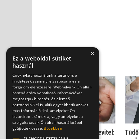
×
Ez a weboldal sütiket
használ
Cookie-kat használunk a tartalom, a
hirdetések személyre szabására és a
forgalom elemzésére. Webhelyünk Ön általi
használatára vonatkozó információkat
megosztjuk hirdetési és elemző
partnereinkkel is, akik egyesíthetik azokat
más információkkal, amelyeket Ön
biztosított számukra, vagy amelyeket a
szolgáltatásaik Ön általi használatából
gyűjtöttek össze.
Bővebben
Magas dózisú vitaminbevitel:
Tüdőr
ELENGEDHETETLENÜL