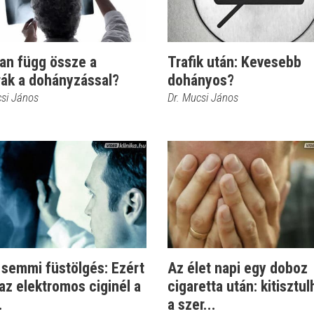
an függ össze a
Trafik után: Kevesebb
rák a dohányzással?
dohányos?
csi János
Dr. Mucsi János
 semmi füstölgés: Ezért
Az élet napi egy doboz
az elektromos ciginél a
cigaretta után: kitisztul
.
a szer...