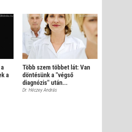
 a
Több szem többet lát: Van
ek a
döntésünk a "végső
diagnózis" után...
Dr. Héczey András