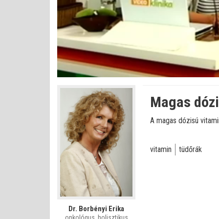
Betöltve
:
Állapot
:
Némítás
0%
0%
kikapcsolva
Magas dózi
A magas dózisú vitamin
vitamin
tüdőrák
Dr. Borbényi Erika
onkológus, holisztikus