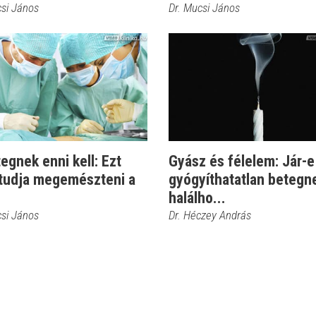
csi János
Dr. Mucsi János
egnek enni kell: Ezt
Gyász és félelem: Jár-e
tudja megemészteni a
gyógyíthatatlan betegn
halálho...
csi János
Dr. Héczey András