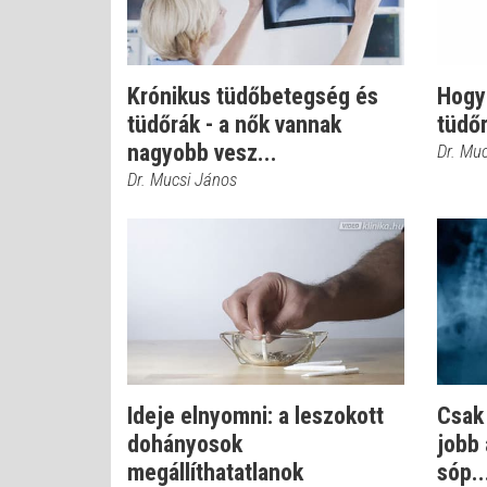
Krónikus tüdőbetegség és
Hogy
tüdőrák - a nők vannak
tüdő
nagyobb vesz...
Dr. Mu
Dr. Mucsi János
Ideje elnyomni: a leszokott
Csak
dohányosok
jobb 
megállíthatatlanok
sóp..