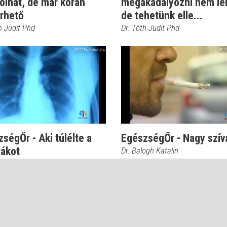
olhat, de már korán
megakadályozni nem le
űrhető
de tehetünk elle...
h Judit Phd
Dr. Tóth Judit Phd
ségŐr - Aki túlélte a
EgészségŐr - Nagy szív
rákot
Dr. Balogh Katalin
ogh Katalin