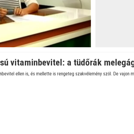
sú vitaminbevitel: a tüdőrák melegá
bevitel ellen is, és mellette is rengeteg szakvélemény szól. De vajon m