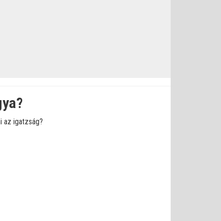
gya?
i az igatzság?