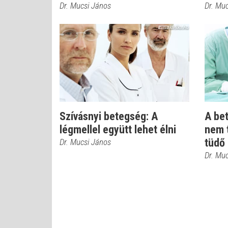
Dr. Mucsi János
Dr. Mu
Szívásnyi betegség: A
A bet
légmellel együtt lehet élni
nem 
tüdő
Dr. Mucsi János
Dr. Mu