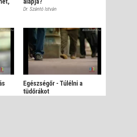
het,
alapja?
Dr. Szántó István
ás
Egészségőr - Túlélni a
tüdőrákot
Dr. Balogh Katalin