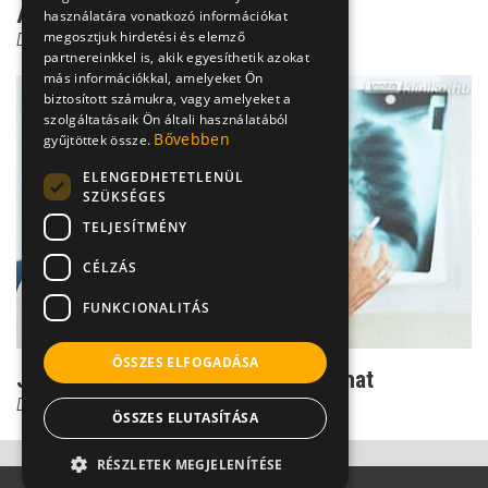
A 7 legjobb érv a dohányzás ellen
használatára vonatkozó információkat
megosztjuk hirdetési és elemző
Dr. Kovács Gábor
partnereinkkel is, akik egyesíthetik azokat
más információkkal, amelyeket Ön
biztosított számukra, vagy amelyeket a
szolgáltatásaik Ön általi használatából
Bővebben
gyűjtöttek össze.
ELENGEDHETETLENÜL
SZÜKSÉGES
TELJESÍTMÉNY
CÉLZÁS
FUNKCIONALITÁS
ÖSSZES ELFOGADÁSA
Jó hír: a dohányos tüdő is kitisztulhat
Dr. Mucsi János
ÖSSZES ELUTASÍTÁSA
RÉSZLETEK MEGJELENÍTÉSE