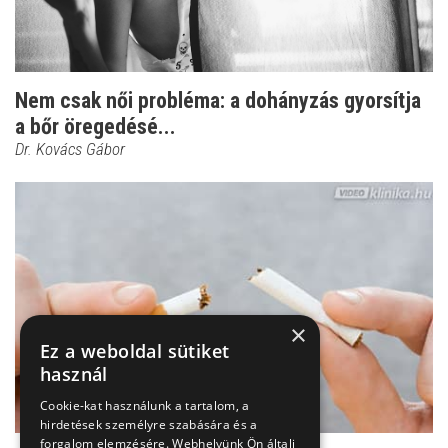
Nem csak női probléma: a dohányzás gyorsítja
a bőr öregedésé...
Dr. Kovács Gábor
×
Ez a weboldal sütiket
használ
Cookie-kat használunk a tartalom, a
hirdetések személyre szabására és a
forgalom elemzésére. Webhelyünk Ön általi