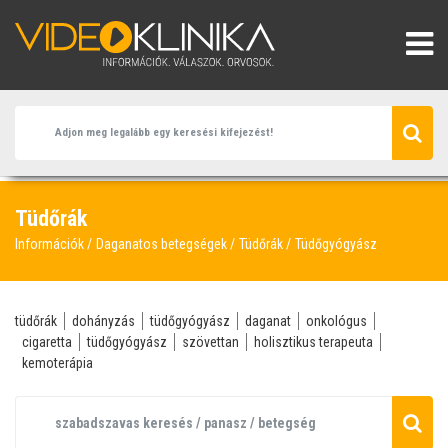
Tüdőrák
Információk
Daganatos betegségek
Tüdőrák
Tüdőgyógyász
tüdőrák
dohányzás
tüdőgyógyász
daganat
onkológus
cigaretta
tüdőgyógyász
szövettan
holisztikus terapeuta
kemoterápia