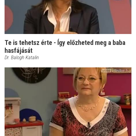
Te is tehetsz érte - Így előzheted meg a baba
hasfájását
Dr. Balogh Katalin