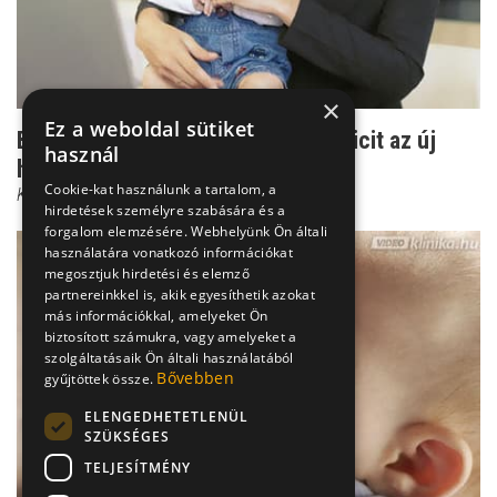
×
Ez a weboldal sütiket
Bölcsőde előtt: Így készítsd fel a picit az új
használ
helyzetre
Cookie-kat használunk a tartalom, a
Kovács Andrea
hirdetések személyre szabására és a
forgalom elemzésére. Webhelyünk Ön általi
használatára vonatkozó információkat
megosztjuk hirdetési és elemző
partnereinkkel is, akik egyesíthetik azokat
más információkkal, amelyeket Ön
biztosított számukra, vagy amelyeket a
szolgáltatásaik Ön általi használatából
Bővebben
gyűjtöttek össze.
ELENGEDHETETLENÜL
SZÜKSÉGES
TELJESÍTMÉNY