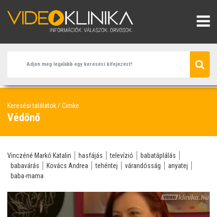
Keresési találatok
Cimke
Védőnő
Vinczéné Markó Katalin
hasfájás
televízió
babatáplálás
babavárás
Kovács Andrea
tehéntej
várandósság
anyatej
baba-mama