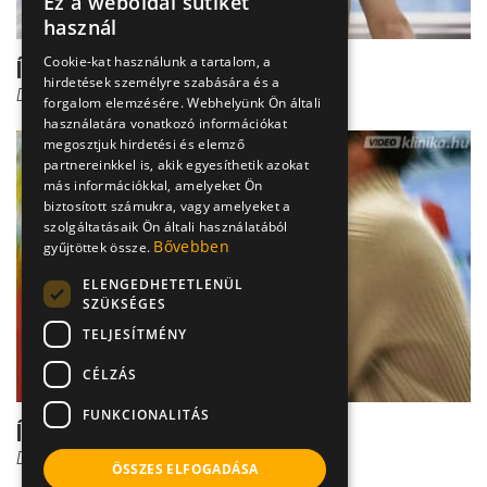
Ez a weboldal sütiket
használ
Cookie-kat használunk a tartalom, a
Így lélegezz, ha tüdőbeteg vagy!
hirdetések személyre szabására és a
Dr. Mucsi János
forgalom elemzésére. Webhelyünk Ön általi
használatára vonatkozó információkat
megosztjuk hirdetési és elemző
partnereinkkel is, akik egyesíthetik azokat
más információkkal, amelyeket Ön
biztosított számukra, vagy amelyeket a
szolgáltatásaik Ön általi használatából
Bővebben
gyűjtöttek össze.
ELENGEDHETETLENÜL
SZÜKSÉGES
TELJESÍTMÉNY
CÉLZÁS
FUNKCIONALITÁS
Így gyógyít a vidámpark
Dr. Móri István Péter
ÖSSZES ELFOGADÁSA