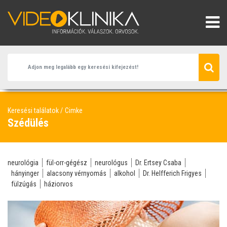
Keresési találatok
Cimke
Szédülés
neurológia
fül-orr-gégész
neurológus
Dr. Ertsey Csaba
hányinger
alacsony vérnyomás
alkohol
Dr. Helfferich Frigyes
fülzúgás
háziorvos