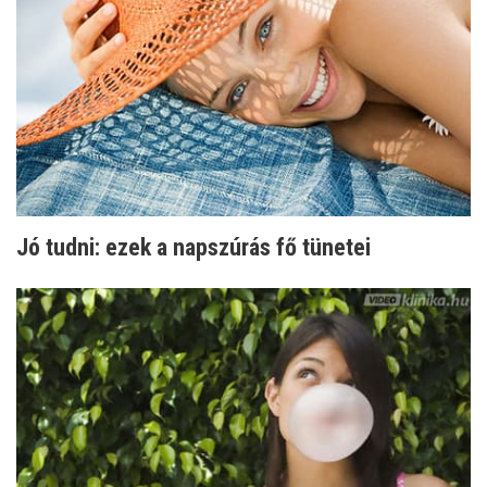
Jó tudni: ezek a napszúrás fő tünetei