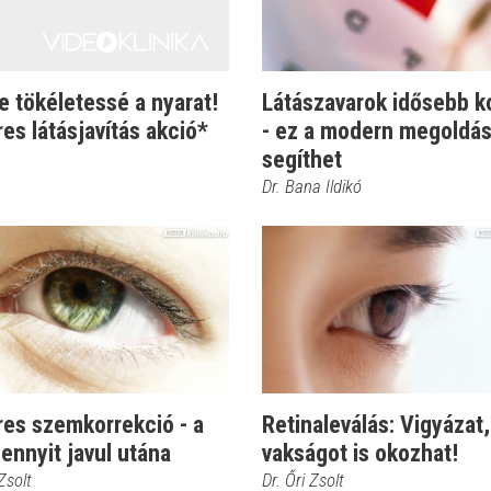
 tökéletessé a nyarat!
Látászavarok idősebb k
es látásjavítás akció*
- ez a modern megoldá
segíthet
Dr. Bana Ildikó
res szemkorrekció - a
Retinaleválás: Vigyázat,
 ennyit javul utána
vakságot is okozhat!
 Zsolt
Dr. Őri Zsolt