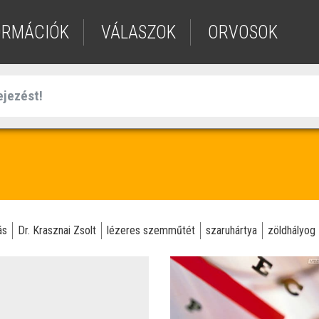
ORMÁCIÓK
VÁLASZOK
ORVOSOK
ás
Dr. Krasznai Zsolt
lézeres szemműtét
szaruhártya
zöldhályog