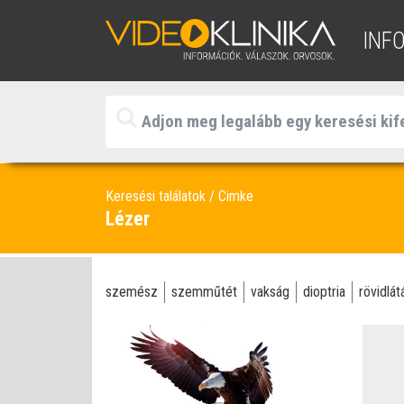
INF
Keresési találatok
Cimke
Lézer
szemész
szemműtét
vakság
dioptria
rövidlát