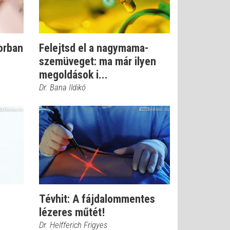
orban
Felejtsd el a nagymama-
s
szemüveget: ma már ilyen
megoldások i...
Dr. Bana Ildikó
Tévhit: A fájdalommentes
lézeres műtét!
Dr. Helfferich Frigyes