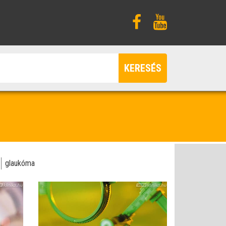
KERESÉS
glaukóma