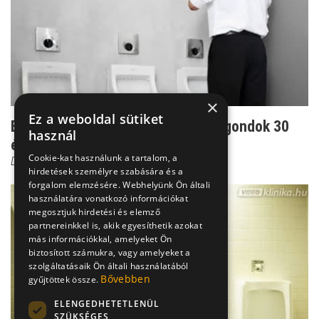
×
Ez a weboldal sütiket
Erőtlen, más színű és állagú: ondógondok 30
használ
évesen
Cookie-kat használunk a tartalom, a
Dr. Fischer Gábor
hirdetések személyre szabására és a
forgalom elemzésére. Webhelyünk Ön általi
használatára vonatkozó információkat
megosztjuk hirdetési és elemző
partnereinkkel is, akik egyesíthetik azokat
más információkkal, amelyeket Ön
biztosított számukra, vagy amelyeket a
szolgáltatásaik Ön általi használatából
Bővebben
gyűjtöttek össze.
ELENGEDHETETLENÜL
SZÜKSÉGES