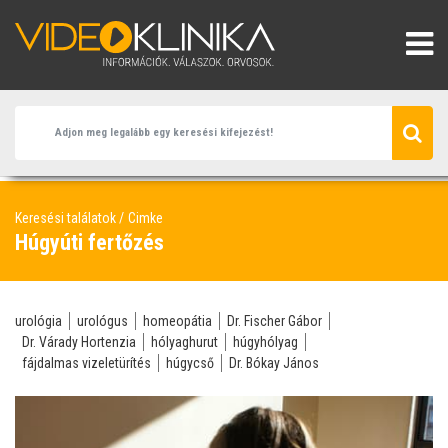
Keresési találatok
Cimke
Húgyúti fertőzés
urológia
urológus
homeopátia
Dr. Fischer Gábor
Dr. Várady Hortenzia
hólyaghurut
húgyhólyag
fájdalmas vizeletürítés
húgycső
Dr. Bókay János