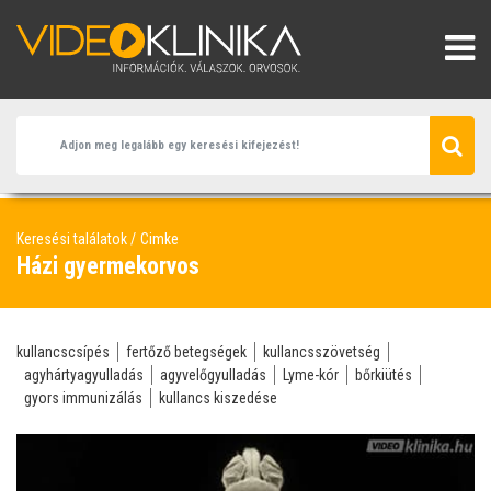
Keresési találatok
Cimke
Házi gyermekorvos
kullancscsípés
fertőző betegségek
kullancsszövetség
agyhártyagyulladás
agyvelőgyulladás
Lyme-kór
bőrkiütés
gyors immunizálás
kullancs kiszedése