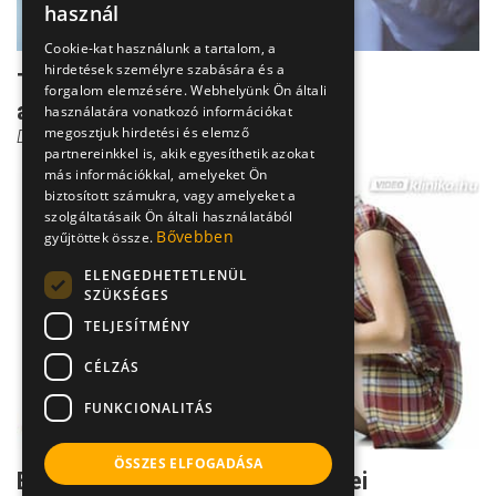
használ
Cookie-kat használunk a tartalom, a
hirdetések személyre szabására és a
Tünetek: Ilyen a kullancs okozta
forgalom elemzésére. Webhelyünk Ön általi
agyvelőgyulladás
használatára vonatkozó információkat
megosztjuk hirdetési és elemző
Dr. Vészi Zsuzsa
partnereinkkel is, akik egyesíthetik azokat
más információkkal, amelyeket Ön
biztosított számukra, vagy amelyeket a
szolgáltatásaik Ön általi használatából
Bővebben
gyűjtöttek össze.
ELENGEDHETETLENÜL
SZÜKSÉGES
TELJESÍTMÉNY
CÉLZÁS
FUNKCIONALITÁS
ÖSSZES ELFOGADÁSA
Ezek a Lyme-kór egyértelmű tünetei