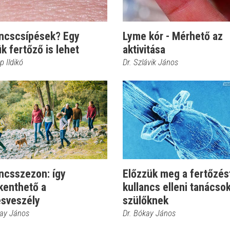
ancscsípések? Egy
Lyme kór - Mérhető az
k fertőző is lehet
aktivitása
p Ildikó
Dr. Szlávik János
ncsszezon: így
Előzzük meg a fertőzés
kenthető a
kullancs elleni tanácso
ésveszély
szülőknek
kay János
Dr. Bókay János