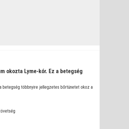
ium okozta Lyme-kór. Ez a betegség
 a betegség többnyire jellegzetes bőrtünetet okoz a
zövetség