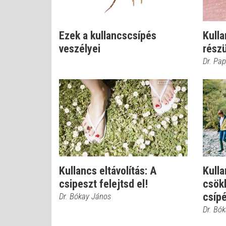
Ezek a kullancscsípés
Kull
veszélyei
részü
Dr. Pap
Kullancs eltávolítás: A
Kulla
csipeszt felejtsd el!
csök
csíp
Dr. Bókay János
Dr. Bó