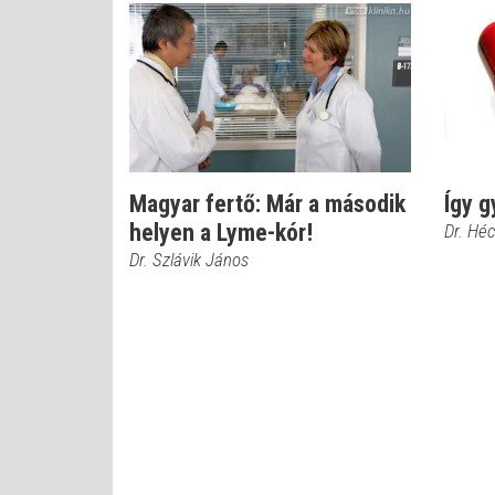
Magyar fertő: Már a második
Így g
helyen a Lyme-kór!
Dr. Hé
Dr. Szlávik János