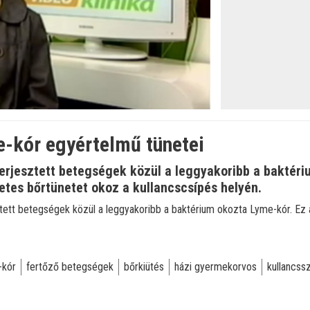
e-kór egyértelmű tünetei
 terjesztett betegségek közül a leggyakoribb a baktér
zetes bőrtünetet okoz a kullancscsípés helyén.
sztett betegségek közül a leggyakoribb a baktérium okozta Lyme-kór. Ez
-kór
fertőző betegségek
bőrkiütés
házi gyermekorvos
kullancss