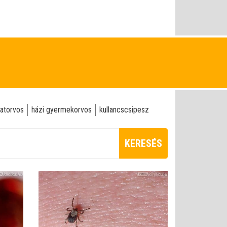
latorvos
házi gyermekorvos
kullancscsipesz
KERESÉS