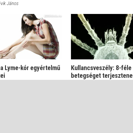
ávik János
 a Lyme-kór egyértelmű
Kullancsveszély: 8-féle
ei
betegséget terjesztene
paraziták
zi Zsuzsa
Dr. Kapiller Zoltán