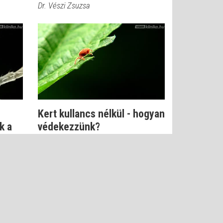
Dr. Vészi Zsuzsa
Kert kullancs nélkül - hogyan
k a
védekezzünk?
Dr. Kapiller Zoltán