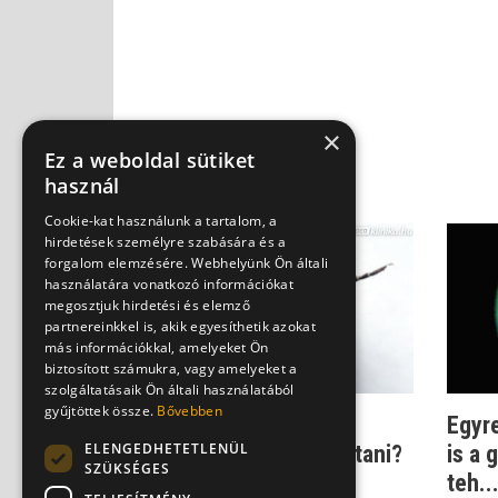
×
Ez a weboldal sütiket
használ
Cookie-kat használunk a tartalom, a
hirdetések személyre szabására és a
forgalom elemzésére. Webhelyünk Ön általi
használatára vonatkozó információkat
megosztjuk hirdetési és elemző
partnereinkkel is, akik egyesíthetik azokat
más információkkal, amelyeket Ön
biztosított számukra, vagy amelyeket a
szolgáltatásaik Ön általi használatából
gyűjtöttek össze.
Bővebben
Lyme-kóros fertőzés
Egyre
ELENGEDHETETLENÜL
terhesen: Van mitől tartani?
is a 
SZÜKSÉGES
teh..
Dr. Czeizel Endre