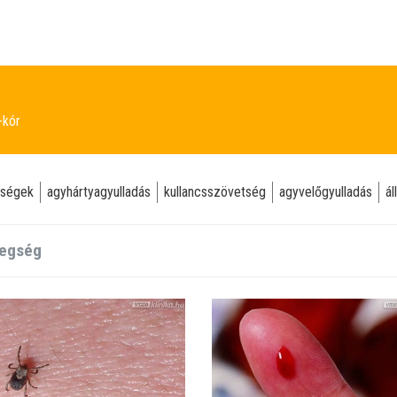
-kór
gségek
agyhártyagyulladás
kullancsszövetség
agyvelőgyulladás
ál