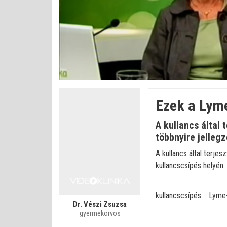
Betöltve
:
Állapot
:
Némítás
0%
0%
kikapcsolva
Ezek a Lym
A kullancs által
többnyire jelleg
A kullancs által terje
kullancscsípés helyén.
kullancscsípés
Lyme
Dr. Vészi Zsuzsa
gyermekorvos