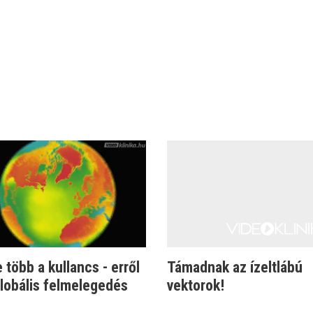
 több a kullancs - erről
Támadnak az ízeltlábú
globális felmelegedés
vektorok!
.