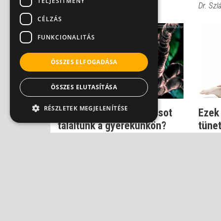
TELJESÍTMÉNY
Dr. Szl
CÉLZÁS
FUNKCIONALITÁS
ÖSSZES ELFOGADÁSA
ÖSSZES ELUTASÍTÁSA
RÉSZLETEK MEGJELENÍTÉSE
Mit tegyünk, ha kullancsot
Ezek
találtunk a gyerekünkön?
tünet
Dr. Vészi Zsuzsa
Dr. Vés