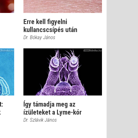
Erre kell figyelni
kullancscsípés után
Dr. Bókay János
t:
Így támadja meg az
k
ízületeket a Lyme-kór
Dr. Szlávik János