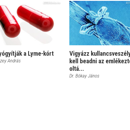
yógyítják a Lyme-kórt
Vigyázz kullancsveszély
kell beadni az emlékezt
czey András
oltá...
Dr. Bókay János