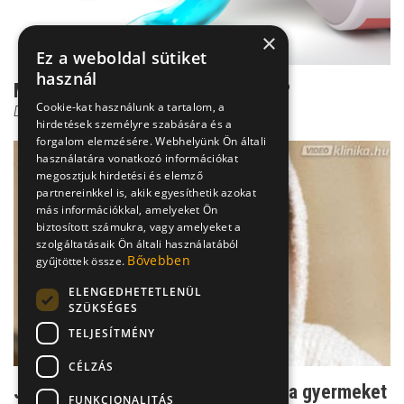
×
Ez a weboldal sütiket
használ
Milyen fogkrém a leghatékonyabb?
Cookie-kat használunk a tartalom, a
Dr. Kiss Melinda Viktória
hirdetések személyre szabására és a
forgalom elemzésére. Webhelyünk Ön általi
használatára vonatkozó információkat
megosztjuk hirdetési és elemző
partnereinkkel is, akik egyesíthetik azokat
más információkkal, amelyeket Ön
biztosított számukra, vagy amelyeket a
szolgáltatásaik Ön általi használatából
Bővebben
gyűjtöttek össze.
ELENGEDHETETLENÜL
SZÜKSÉGES
TELJESÍTMÉNY
CÉLZÁS
Jó tanács szülőknek: így szoktasd a gyermeket
FUNKCIONALITÁS