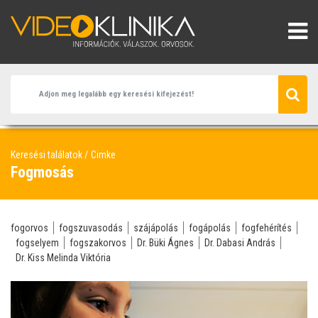
Keresési találatok
Cimke
Fogmosás
fogorvos
fogszuvasodás
szájápolás
fogápolás
fogfehérítés
fogselyem
fogszakorvos
Dr. Büki Ágnes
Dr. Dabasi András
Dr. Kiss Melinda Viktória