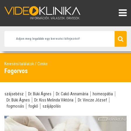
Keresési találatok
Cimke
Fogorvos
szájsebész
Dr. Büki Ágnes
Dr. Cakó Annamária
homeopátia
Dr. Büki Ágnes
Dr. Kiss Melinda Viktória
Dr. Vincze József
fogmosás
fogkő
szájápolás