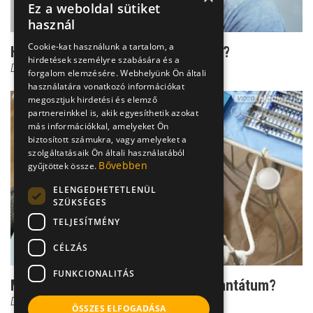
Ez a weboldal sütiket
használ
Cookie-kat használunk a tartalom, a
Hogyan menthető meg a törött fog?
hirdetések személyre szabására és a
Dr. Vincze József
forgalom elemzésére. Webhelyünk Ön általi
használatára vonatkozó információkat
megosztjuk hirdetési és elemző
partnereinkkel is, akik egyesíthetik azokat
más információkkal, amelyeket Ön
biztosított számukra, vagy amelyeket a
szolgáltatásaik Ön általi használatából
Bővebben
gyűjtöttek össze.
ELENGEDHETETLENÜL
SZÜKSÉGES
TELJESÍTMÉNY
CÉLZÁS
FUNKCIONALITÁS
Mikor lehet jó megoldás a fogimplantátum?
Dr. Vincze József
ÖSSZES ELFOGADÁSA