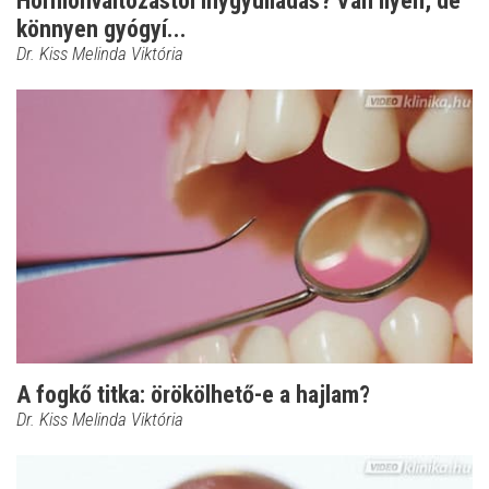
Hormonváltozástól ínygyulladás? Van ilyen, de
könnyen gyógyí...
Dr. Kiss Melinda Viktória
A fogkő titka: örökölhető-e a hajlam?
Dr. Kiss Melinda Viktória