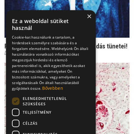
×
Ez a weboldal sütiket
használ
Cookie-kat használunk a tartalom, a
hirdetések személyre szabására és a
Figyelem: Ezek a súlyos vesegyulladás tünetei!
forgalom elemzésére. Webhelyünk Ön általi
Dr. Fischer Gábor
használatára vonatkozó információkat
megosztjuk hirdetési és elemző
partnereinkkel is, akik egyesíthetik azokat
más információkkal, amelyeket Ön
biztosított számukra, vagy amelyeket a
szolgáltatásaik Ön általi használatából
Bővebben
gyűjtöttek össze.
ELENGEDHETETLENÜL
SZÜKSÉGES
TELJESÍTMÉNY
CÉLZÁS