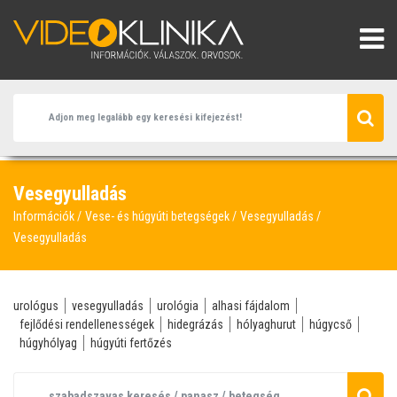
Vesegyulladás
Információk
Vese- és húgyúti betegségek
Vesegyulladás
Vesegyulladás
urológus
vesegyulladás
urológia
alhasi fájdalom
fejlődési rendellenességek
hidegrázás
hólyaghurut
húgycső
húgyhólyag
húgyúti fertőzés