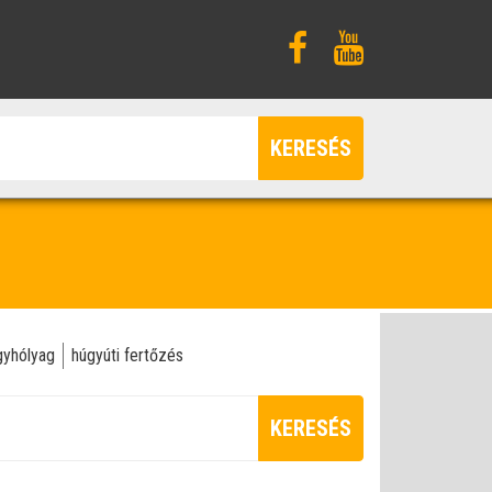
KERESÉS
gyhólyag
húgyúti fertőzés
KERESÉS