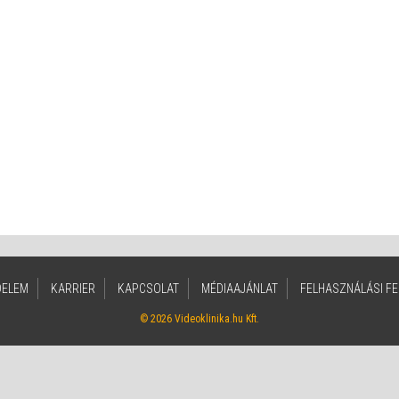
DELEM
KARRIER
KAPCSOLAT
MÉDIAAJÁNLAT
FELHASZNÁLÁSI FE
© 2026 Videoklinika.hu Kft.