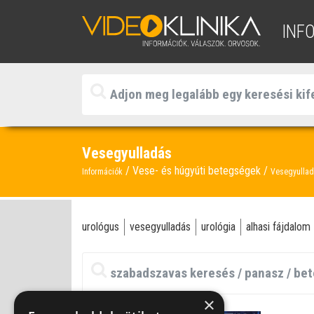
INF
Vesegyulladás
Vese- és húgyúti betegségek
Információk
Vesegyulla
urológus
vesegyulladás
urológia
alhasi fájdalom
×