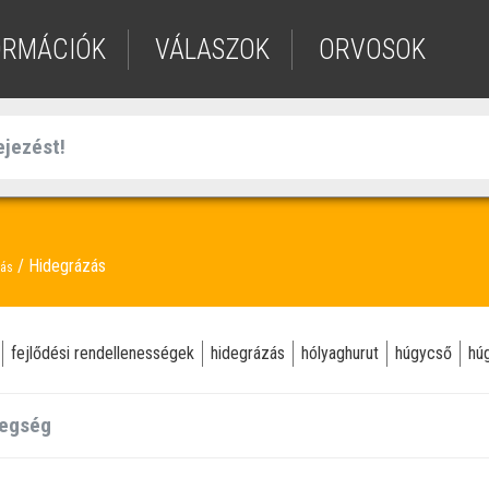
ORMÁCIÓK
VÁLASZOK
ORVOSOK
Hidegrázás
dás
fejlődési rendellenességek
hidegrázás
hólyaghurut
húgycső
hú