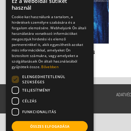
Ez a weboldal sütiket
használ
Cookie-kat használunk a tartalom, a
hirdetések személyre szabására és a
forgalom elemzésére. Webhelyünk Ön általi
használatára vonatkozó információkat
megosztjuk hirdetési és elemző
partnereinkkel is, akik egyesíthetik azokat
más információkkal, amelyeket Ön
Figyelem: Ezek a súlyos
biztosított számukra, vagy amelyeket a
vesegyulladás tünetei!
szolgáltatásaik Ön általi használatából
Dr. Fischer Gábor
gyűjtöttek össze.
Bővebben
ELENGEDHETETLENÜL
SZÜKSÉGES
TELJESÍTMÉNY
ADATVÉ
CÉLZÁS
FUNKCIONALITÁS
ÖSSZES ELFOGADÁSA