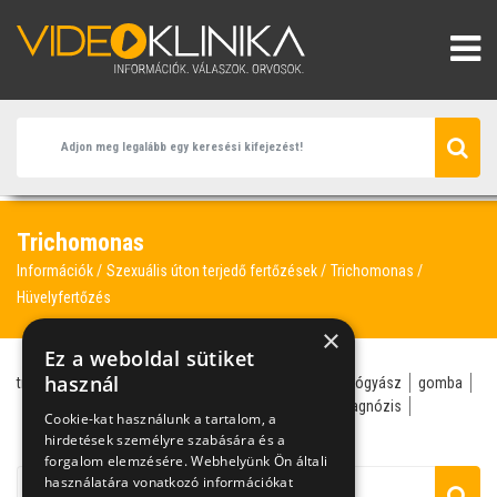
Trichomonas
Információk
Szexuális úton terjedő fertőzések
Trichomonas
Hüvelyfertőzés
×
Ez a weboldal sütiket
használ
trichomonas
bakteriális vaginózis
bőr- és nemi gyógyász
gomba
hüvelyfolyás
citolitikus vaginózis
differenciál-diagnózis
Cookie-kat használunk a tartalom, a
hüvelyfertőzés
hüvelyöblítés
laktobacilus
hirdetések személyre szabására és a
forgalom elemzésére. Webhelyünk Ön általi
használatára vonatkozó információkat