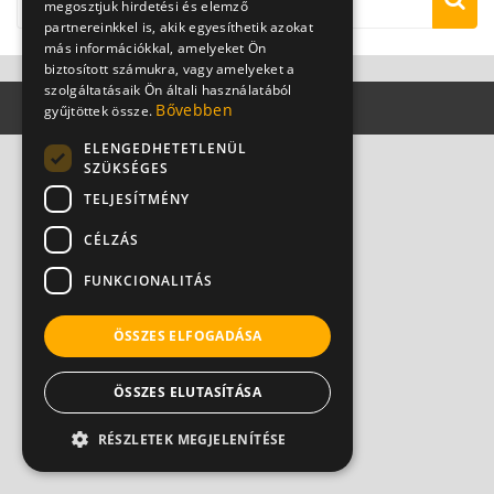
megosztjuk hirdetési és elemző
partnereinkkel is, akik egyesíthetik azokat
más információkkal, amelyeket Ön
biztosított számukra, vagy amelyeket a
szolgáltatásaik Ön általi használatából
Bővebben
gyűjtöttek össze.
ELENGEDHETETLENÜL
SZÜKSÉGES
TELJESÍTMÉNY
CÉLZÁS
FUNKCIONALITÁS
ÖSSZES ELFOGADÁSA
ÖSSZES ELUTASÍTÁSA
RÉSZLETEK MEGJELENÍTÉSE