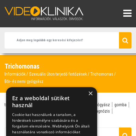
Trichomonas
Információk
Szexuális úton terjedő fertőzések
Trichomonas
Bőr- és nemi gyógyász
×
Ez a weboldal sütiket
használ
trichomonas
bakteriális vaginózis
bőr- és nemi gyógyász
gomba
hüvelyfolyás
citolitikus vaginózis
differenciál-diagnózis
Cookie-kat használunk a tartalom, a
hüvelyfertőzés
hüvelyöblítés
laktobacilus
hirdetések személyre szabására és a
forgalom elemzésére. Webhelyünk Ön általi
használatára vonatkozó információkat