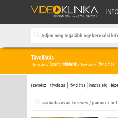
INF
Távollátás
Szemproblémák
Rövidlátás
Információk
Távollátás
szemész
távollátás
rövidlátás
kancsalság
léz