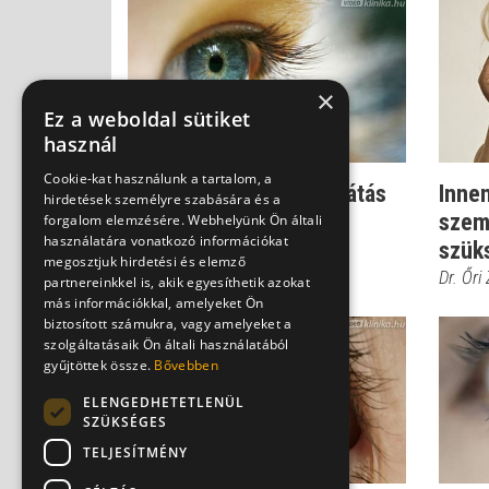
×
Ez a weboldal sütiket
használ
Cookie-kat használunk a tartalom, a
Ez a különbség a rövidlátás
Innen
hirdetések személyre szabására és a
és a távollátás között
szem
forgalom elemzésére. Webhelyünk Ön általi
használatára vonatkozó információkat
szük
Dr. Őri Zsolt
megosztjuk hirdetési és elemző
Dr. Őri
partnereinkkel is, akik egyesíthetik azokat
más információkkal, amelyeket Ön
biztosított számukra, vagy amelyeket a
szolgáltatásaik Ön általi használatából
gyűjtöttek össze.
Bővebben
ELENGEDHETETLENÜL
SZÜKSÉGES
TELJESÍTMÉNY