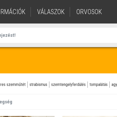
ORMÁCIÓK
VÁLASZOK
ORVOSOK
eres szemműtét
strabismus
szemtengelyferdülés
tompalátás
ag