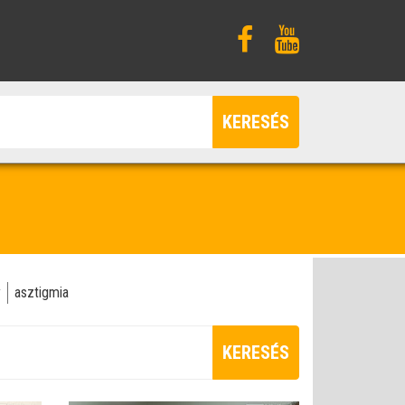
KERESÉS
y
asztigmia
KERESÉS