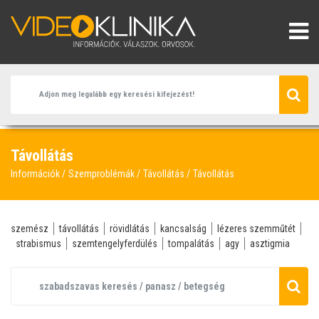
Távollátás
Információk
Szemproblémák
Távollátás
Távollátás
szemész
távollátás
rövidlátás
kancsalság
lézeres szemműtét
strabismus
szemtengelyferdülés
tompalátás
agy
asztigmia