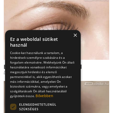
×
Ez a weboldal sütiket
használ
Cookie-kat használunk a tartalom, a
hirdetések személyre szabására és a
forgalom elemzésére. Webhelyünk Ön általi
Ezt nem árt tudnod a kancsalságról
használatára vonatkozó információkat
megosztjuk hirdetési és elemző
Dr. Őri Zsolt
partnereinkkel is, akik egyesíthetik azokat
más információkkal, amelyeket Ön
biztosított számukra, vagy amelyeket a
szolgáltatásaik Ön általi használatából
Bővebben
gyűjtöttek össze.
ELENGEDHETETLENÜL
SZÜKSÉGES