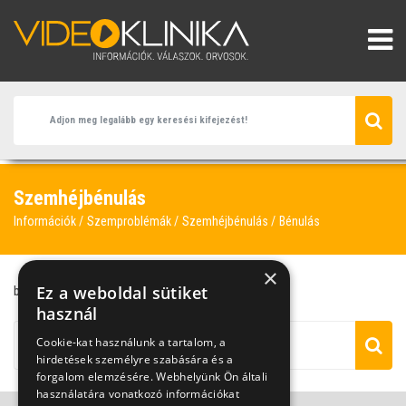
Szemhéjbénulás
Információk
Szemproblémák
Szemhéjbénulás
Bénulás
×
Ez a weboldal sütiket
bénulás
szemhéjbénulás
használ
Cookie-kat használunk a tartalom, a
hirdetések személyre szabására és a
forgalom elemzésére. Webhelyünk Ön általi
használatára vonatkozó információkat