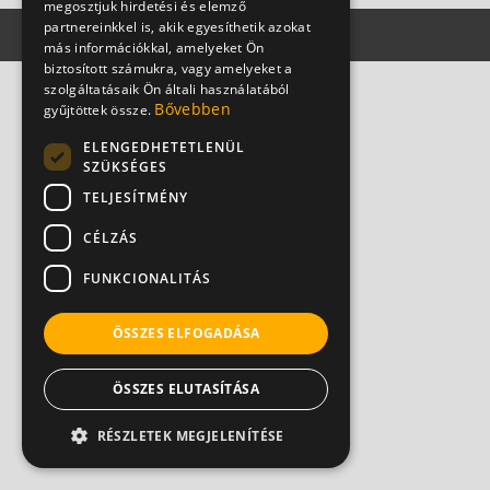
megosztjuk hirdetési és elemző
partnereinkkel is, akik egyesíthetik azokat
más információkkal, amelyeket Ön
biztosított számukra, vagy amelyeket a
szolgáltatásaik Ön általi használatából
Bővebben
gyűjtöttek össze.
ELENGEDHETETLENÜL
SZÜKSÉGES
TELJESÍTMÉNY
CÉLZÁS
FUNKCIONALITÁS
ÖSSZES ELFOGADÁSA
ÖSSZES ELUTASÍTÁSA
RÉSZLETEK MEGJELENÍTÉSE