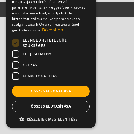
megosztjuk hirdetési és elemző
partnereinkkel is, akik egyesíthetik azokat
más információkkal, amelyeket Ön
biztosított számukra, vagy amelyeket a
szolgáltatásaik Ön általi használatából
Bővebben
gyűjtöttek össze.
ELENGEDHETETLENÜL
SZÜKSÉGES
TELJESÍTMÉNY
CÉLZÁS
FUNKCIONALITÁS
ÖSSZES ELFOGADÁSA
ÖSSZES ELUTASÍTÁSA
RÉSZLETEK MEGJELENÍTÉSE