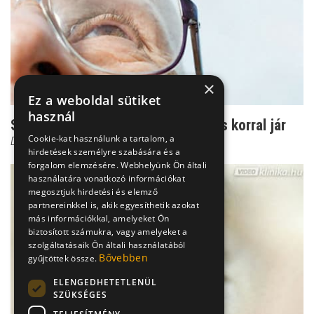
×
Ez a weboldal sütiket
használ
Szomorú tény: A látásromlásromlás korral jár
Cookie-kat használunk a tartalom, a
Dr. Őri Zsolt
hirdetések személyre szabására és a
forgalom elemzésére. Webhelyünk Ön általi
használatára vonatkozó információkat
megosztjuk hirdetési és elemző
partnereinkkel is, akik egyesíthetik azokat
más információkkal, amelyeket Ön
biztosított számukra, vagy amelyeket a
szolgáltatásaik Ön általi használatából
Bővebben
gyűjtöttek össze.
ELENGEDHETETLENÜL
SZÜKSÉGES