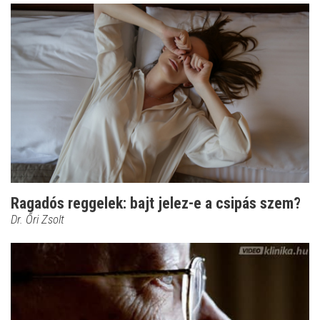
Ragadós reggelek: bajt jelez-e a csipás szem?
Dr. Őri Zsolt