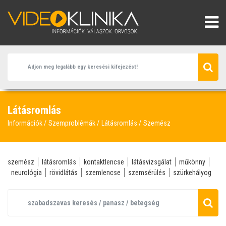
Látásromlás
Információk
Szemproblémák
Látásromlás
Szemész
szemész
látásromlás
kontaktlencse
látásvizsgálat
műkönny
neurológia
rövidlátás
szemlencse
szemsérülés
szürkehályog