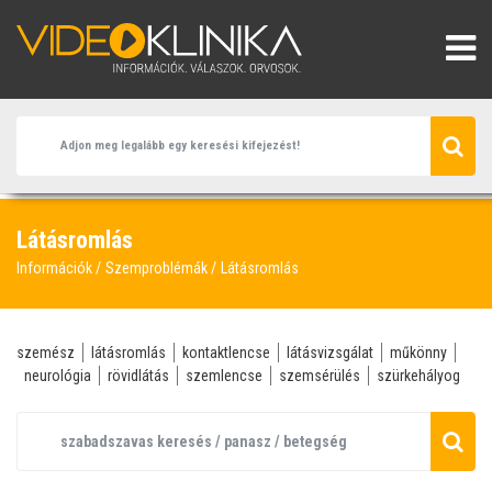
Látásromlás
Információk
Szemproblémák
Látásromlás
szemész
látásromlás
kontaktlencse
látásvizsgálat
műkönny
neurológia
rövidlátás
szemlencse
szemsérülés
szürkehályog