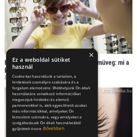
×
Ez a weboldal sütiket
Hagyományos és polarizált napszemüveg: mi a
használ
különbség?
Cookie-kat használunk a tartalom, a
Dr. Őri Zsolt
hirdetések személyre szabására és a
forgalom elemzésére. Webhelyünk Ön általi
használatára vonatkozó információkat
megosztjuk hirdetési és elemző
partnereinkkel is, akik egyesíthetik azokat
más információkkal, amelyeket Ön
biztosított számukra, vagy amelyeket a
szolgáltatásaik Ön általi használatából
Bővebben
gyűjtöttek össze.