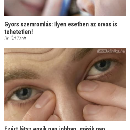
Gyors szemromlás: Ilyen esetben az orvos is
tehetetlen!
Dr. Őri Zsolt
Ezért látsz egyik nap jobban, másik nap