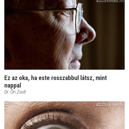
Ez az oka, ha este rosszabbul látsz, mint
nappal
Dr. Őri Zsolt