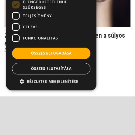
ELENGEDHETETLENÜL
SZÜKSÉGES
TELJESÍTMÉNY
CÉLZÁS
Zöldhályog: Így fedezhető fel időben a súlyos
FUNKCIONALITÁS
szembetegség
Dr. Őri Zsolt
ÖSSZES ELFOGADÁSA
ÖSSZES ELUTASÍTÁSA
RÉSZLETEK MEGJELENÍTÉSE