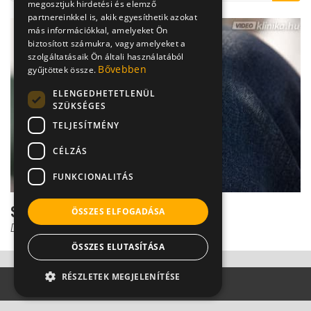
megosztjuk hirdetési és elemző
partnereinkkel is, akik egyesíthetik azokat
más információkkal, amelyeket Ön
biztosított számukra, vagy amelyeket a
szolgáltatásaik Ön általi használatából
Bővebben
gyűjtöttek össze.
ELENGEDHETETLENÜL
SZÜKSÉGES
TELJESÍTMÉNY
CÉLZÁS
FUNKCIONALITÁS
Sebek, sérülések kezelése
ÖSSZES ELFOGADÁSA
Dr. Gulyás Károly
ÖSSZES ELUTASÍTÁSA
RÉSZLETEK MEGJELENÍTÉSE