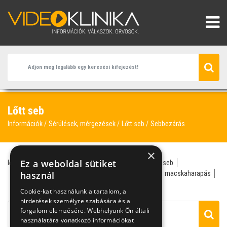
Lőtt seb
Információk
Sérülések, mérgezések
Lőtt seb
Sebbezárás
×
Ez a weboldal sütiket
lőtt seb
traumatológus
emberharapás
fertőzött seb
harapott seb
használ
helyi érzéstelenítés
kutyaharapás
macskaharapás
sebbezárás
sterilizálás
Cookie-kat használunk a tartalom, a
hirdetések személyre szabására és a
forgalom elemzésére. Webhelyünk Ön általi
használatára vonatkozó információkat