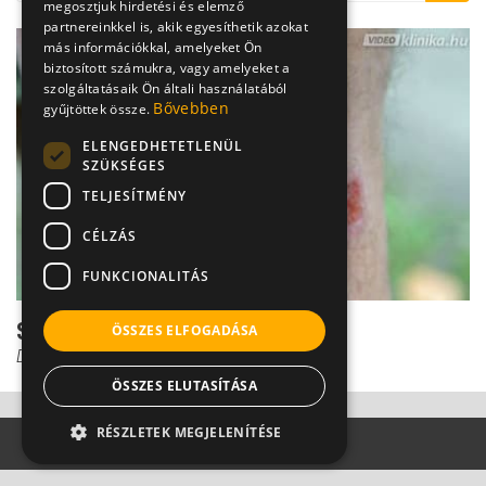
megosztjuk hirdetési és elemző
partnereinkkel is, akik egyesíthetik azokat
más információkkal, amelyeket Ön
biztosított számukra, vagy amelyeket a
szolgáltatásaik Ön általi használatából
Bővebben
gyűjtöttek össze.
ELENGEDHETETLENÜL
SZÜKSÉGES
TELJESÍTMÉNY
CÉLZÁS
FUNKCIONALITÁS
Sebek, sérülések felismerése
ÖSSZES ELFOGADÁSA
Dr. Gulyás Károly
ÖSSZES ELUTASÍTÁSA
RÉSZLETEK MEGJELENÍTÉSE