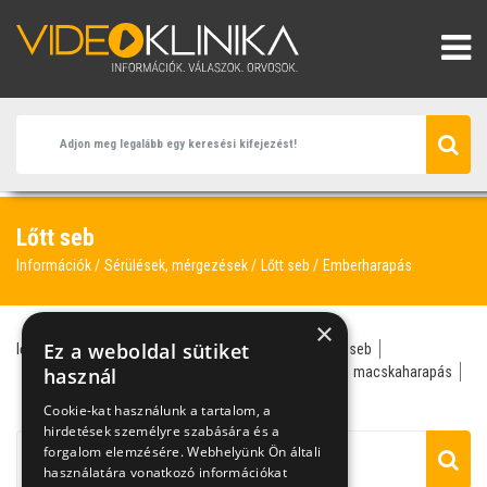
Lőtt seb
Információk
Sérülések, mérgezések
Lőtt seb
Emberharapás
×
Ez a weboldal sütiket
lőtt seb
traumatológus
emberharapás
fertőzött seb
harapott seb
használ
helyi érzéstelenítés
kutyaharapás
macskaharapás
sebbezárás
sterilizálás
Cookie-kat használunk a tartalom, a
hirdetések személyre szabására és a
forgalom elemzésére. Webhelyünk Ön általi
használatára vonatkozó információkat