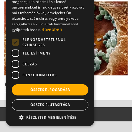
megosztjuk hirdetési és elemző
partnereinkkel is, akik egyesíthetik azokat
más információkkal, amelyeket Ön
biztosított számukra, vagy amelyeket a
szolgáltatásaik Ön általi használatából
Bővebben
gyűjtöttek össze.
ELENGEDHETETLENÜL
SZÜKSÉGES
TELJESÍTMÉNY
CÉLZÁS
FUNKCIONALITÁS
A méhszáj-gyulladás három fő oka
ÖSSZES ELFOGADÁSA
Dr. Tisza Tímea
ÖSSZES ELUTASÍTÁSA
RÉSZLETEK MEGJELENÍTÉSE