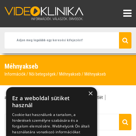
Méhnyakseb
Információk
Női betegségek
Méhnyakseb
Méhnyakseb
×
Ez a weboldal sütiket
antibiotikum
chlamydia
fájdalmas szexuális együttlét
méhnyakseb
használ
méhszájgyulladás
mycoplasma
Cookie-kat használunk a tartalom, a
hirdetések személyre szabására és a
forgalom elemzésére. Webhelyünk Ön általi
használatára vonatkozó információkat